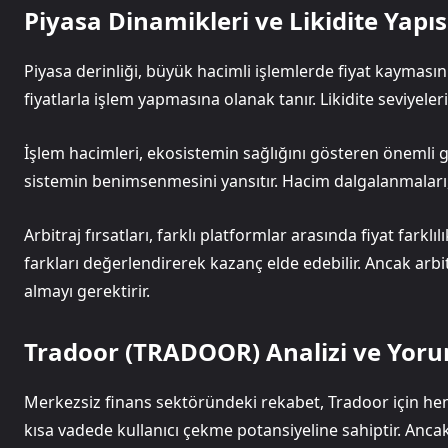
Piyasa Dinamikleri ve Likidite Yapıs
Piyasa derinliği, büyük hacimli işlemlerde fiyat kaymasını b
fiyatlarla işlem yapmasına olanak tanır. Likidite seviyeleri
İşlem hacimleri, ekosistemin sağlığını gösteren önemli gö
sistemin benimsenmesini yansıtır. Hacim dalgalanmaları, 
Arbitraj fırsatları, farklı platformlar arasında fiyat farkl
farkları değerlendirerek kazanç elde edebilir. Ancak arbit
almayı gerektirir.
Tradoor (TRADOOR) Analizi ve Yor
Merkezsiz finans sektöründeki rekabet, Tradoor için hem f
kısa vadede kullanıcı çekme potansiyeline sahiptir. Anc