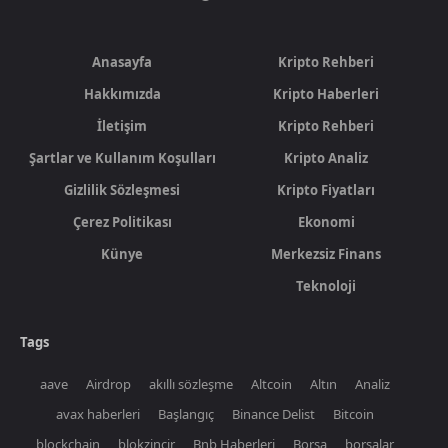
Anasayfa
Kripto Rehberi
Hakkımızda
Kripto Haberleri
İletişim
Kripto Rehberi
Şartlar ve Kullanım Koşulları
Kripto Analiz
Gizlilik Sözleşmesi
Kripto Fiyatları
Çerez Politikası
Ekonomi
Künye
Merkezsiz Finans
Teknoloji
Tags
aave
Airdrop
akıllı sözleşme
Altcoin
Altın
Analiz
avax haberleri
Başlangıç
Binance Delist
Bitcoin
blockchain
blokzincir
Bnb Haberleri
Borsa
borsalar