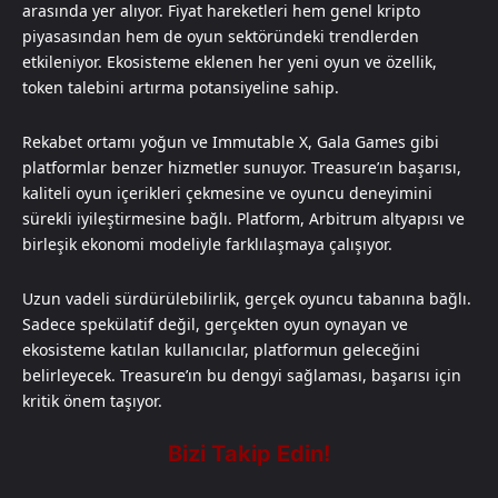
arasında yer alıyor. Fiyat hareketleri hem genel kripto
piyasasından hem de oyun sektöründeki trendlerden
etkileniyor. Ekosisteme eklenen her yeni oyun ve özellik,
token talebini artırma potansiyeline sahip.
Rekabet ortamı yoğun ve Immutable X, Gala Games gibi
platformlar benzer hizmetler sunuyor. Treasure’ın başarısı,
kaliteli oyun içerikleri çekmesine ve oyuncu deneyimini
sürekli iyileştirmesine bağlı. Platform, Arbitrum altyapısı ve
birleşik ekonomi modeliyle farklılaşmaya çalışıyor.
Uzun vadeli sürdürülebilirlik, gerçek oyuncu tabanına bağlı.
Sadece spekülatif değil, gerçekten oyun oynayan ve
ekosisteme katılan kullanıcılar, platformun geleceğini
belirleyecek. Treasure’ın bu dengyi sağlaması, başarısı için
kritik önem taşıyor.