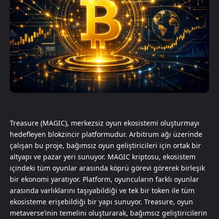
Treasure (MAGIC), merkezsiz oyun ekosistemi oluşturmayı
hedefleyen blokzincir platformudur. Arbitrum ağı üzerinde
çalışan bu proje, bağımsız oyun geliştiricileri için ortak bir
altyapı ve pazar yeri sunuyor. MAGIC kriptosu, ekosistem
içindeki tüm oyunlar arasında köprü görevi görerek birleşik
bir ekonomi yaratıyor. Platform, oyuncuların farklı oyunlar
arasında varlıklarını taşıyabildiği ve tek bir token ile tüm
ekosisteme erişebildiği bir yapı sunuyor. Treasure, oyun
metaverse’inin temelini oluşturarak, bağımsız geliştiricilerin