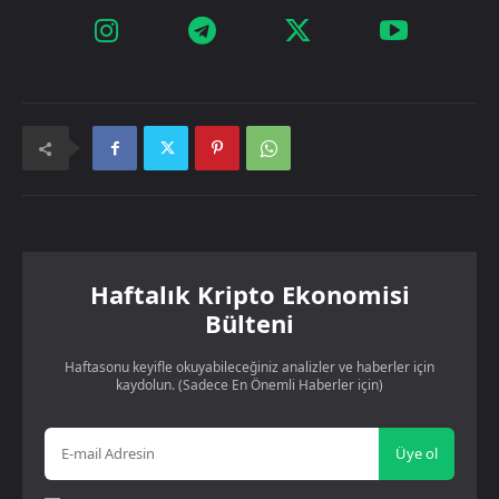
Haftalık Kripto Ekonomisi
Bülteni
Haftasonu keyifle okuyabileceğiniz analizler ve haberler için
kaydolun. (Sadece En Önemli Haberler için)
Üye ol