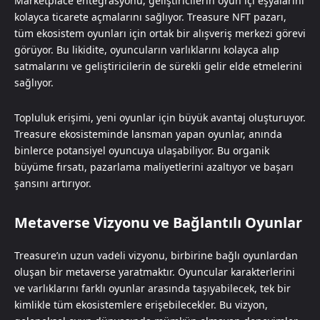
Marketplace entegrasyonu, geliştiricilerin oyun içi eşyalarını
kolayca ticarete açmalarını sağlıyor. Treasure NFT pazarı,
tüm ekosistem oyunları için ortak bir alışveriş merkezi görevi
görüyor. Bu likidite, oyuncuların varlıklarını kolayca alıp
satmalarını ve geliştiricilerin de sürekli gelir elde etmelerini
sağlıyor.
Topluluk erişimi, yeni oyunlar için büyük avantaj oluşturuyor.
Treasure ekosisteminde lansman yapan oyunlar, anında
binlerce potansiyel oyuncuya ulaşabiliyor. Bu organik
büyüme fırsatı, pazarlama maliyetlerini azaltıyor ve başarı
şansını artırıyor.
Metaverse Vizyonu ve Bağlantılı Oyunlar
Treasure’ın uzun vadeli vizyonu, birbirine bağlı oyunlardan
oluşan bir metaverse yaratmaktır. Oyuncular karakterlerini
ve varlıklarını farklı oyunlar arasında taşıyabilecek, tek bir
kimlikle tüm ekosistemlere erişebilecekler. Bu vizyon,