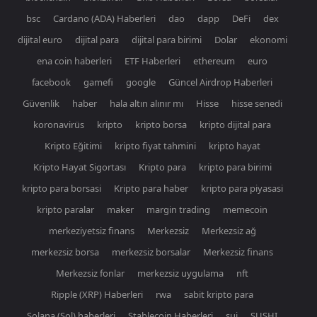
bsc
Cardano (ADA) Haberleri
dao
dapp
DeFi
dex
dijital euro
dijital para
dijital para birimi
Dolar
ekonomi
ena coin haberleri
ETF Haberleri
ethereum
euro
facebook
gamefi
google
Güncel Airdrop Haberleri
Güvenlik
haber
hala altın alınır mı
Hisse
hisse senedi
koronavirüs
kripto
kripto borsa
kripto dijital para
Kripto Eğitimi
kripto fiyat tahmini
kripto hayat
Kripto Hayat Sigortası
Kripto para
kripto para birimi
kripto para borsasi
Kripto para haber
kripto para piyasasi
kripto paralar
maker
margin trading
memecoin
merkeziyetsiz finans
Merkezsiz
Merkezsiz ağ
merkezsiz borsa
merkezsiz borsalar
Merkezsiz finans
Merkezsiz fonlar
merkezsiz uygulama
nft
Ripple (XRP) Haberleri
rwa
sabit kripto para
Solana (Sol) haberleri
Stablecoin Haberleri
sui
SUSHI