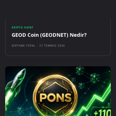
KRIPTO HAYAT
GEOD Coin (GEODNET) Nedir?
SERTHAN TOPAL
-
27 TEMMUZ 2026