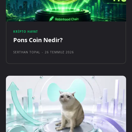
KRIPTO HAYAT
Pons Coin Nedir?
SERTHAN TOPAL
-
26 TEMMUZ 2026