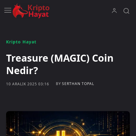
Kripto Hayat
Treasure (MAGIC) Coin
Nedir?
BY
SERTHAN TOPAL
10 ARALIK 2025 03:16