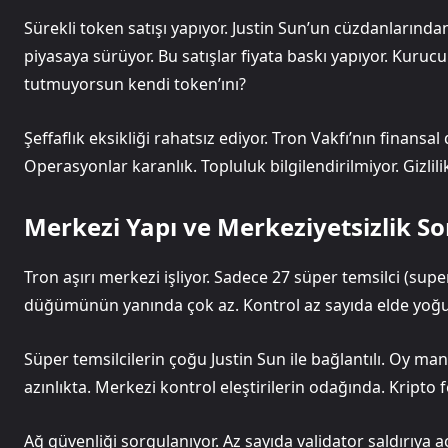
Sürekli token satışı yapıyor. Justin Sun’un cüzdanlarında
piyasaya sürüyor. Bu satışlar fiyata baskı yapıyor. Kuru
tutmuyorsun kendi token’ını?
Şeffaflık eksikliği rahatsız ediyor. Tron Vakfı’nın finansa
Operasyonlar karanlık. Topluluk bilgilendirilmiyor. Gizlili
Merkezi Yapı ve Merkeziyetsizlik S
Tron aşırı merkezi işliyor. Sadece 27 süper temsilci (super
düğümünün yanında çok az. Kontrol az sayıda elde yoğu
Süper temsilcilerin çoğu Justin Sun ile bağlantılı. Oy man
azınlıkta. Merkezi kontrol eleştirilerin odağında. Kripto f
Ağ güvenliği sorgulanıyor. Az sayıda validator saldırıya 