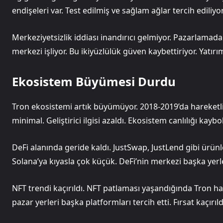
endişeleri var. Test edilmiş ve sağlam ağlar tercih ediliyor
Merkeziyetsizlik iddiası inandırıcı gelmiyor. Pazarlamad
merkezi işliyor. Bu ikiyüzlülük güven kaybettiriyor. Yatır
Ekosistem Büyümesi Durdu
Tron ekosistemi artık büyümüyor. 2018-2019’da hareketli
minimal. Geliştirici ilgisi azaldı. Ekosistem canlılığı kaybo
DeFi alanında geride kaldı. JustSwap, JustLend gibi ürü
Solana’ya kıyasla çok küçük. DeFi’nin merkezi başka yerle
NFT trendi kaçırıldı. NFT patlaması yaşandığında Tron haz
pazar yerleri başka platformları tercih etti. Fırsat kaçırı