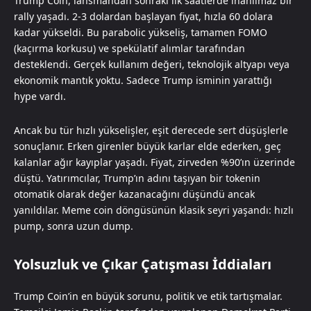
Trump Coin, lansmandan sonraki ilk saatlerde inanılmaz bir
rally yaşadı. 2-3 dolardan başlayan fiyat, hızla 60 dolara
kadar yükseldi. Bu parabolic yükseliş, tamamen FOMO
(kaçırma korkusu) ve spekülatif alımlar tarafından
desteklendi. Gerçek kullanım değeri, teknolojik altyapı veya
ekonomik mantık yoktu. Sadece Trump isminin yarattığı
hype vardı.
Ancak bu tür hızlı yükselişler, eşit derecede sert düşüşlerle
sonuçlanır. Erken girenler büyük karlar elde ederken, geç
kalanlar ağır kayıplar yaşadı. Fiyat, zirveden %90’ın üzerinde
düştü. Yatırımcılar, Trump’ın adını taşıyan bir tokenin
otomatik olarak değer kazanacağını düşündü ancak
yanıldılar. Meme coin döngüsünün klasik seyri yaşandı: hızlı
pump, sonra uzun dump.
Yolsuzluk ve Çıkar Çatışması İddiaları
Trump Coin’in en büyük sorunu, politik ve etik tartışmalar.