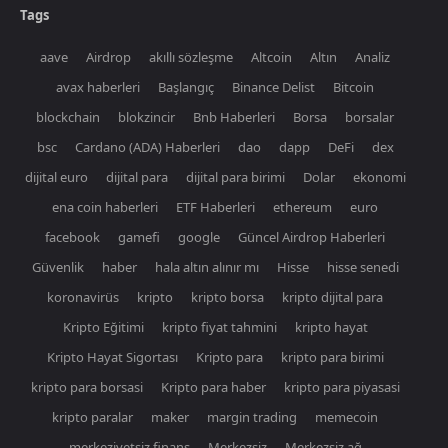
Tags
aave
Airdrop
akıllı sözleşme
Altcoin
Altın
Analiz
avax haberleri
Başlangıç
Binance Delist
Bitcoin
blockchain
blokzincir
Bnb Haberleri
Borsa
borsalar
bsc
Cardano (ADA) Haberleri
dao
dapp
DeFi
dex
dijital euro
dijital para
dijital para birimi
Dolar
ekonomi
ena coin haberleri
ETF Haberleri
ethereum
euro
facebook
gamefi
google
Güncel Airdrop Haberleri
Güvenlik
haber
hala altın alınır mı
Hisse
hisse senedi
koronavirüs
kripto
kripto borsa
kripto dijital para
Kripto Eğitimi
kripto fiyat tahmini
kripto hayat
Kripto Hayat Sigortası
Kripto para
kripto para birimi
kripto para borsasi
Kripto para haber
kripto para piyasasi
kripto paralar
maker
margin trading
memecoin
merkeziyetsiz finans
Merkezsiz
Merkezsiz ağ