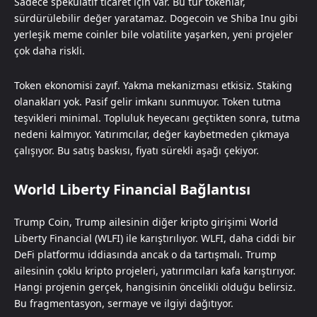
Sadece spekülatif ticaret için var. Bu tür tokenlar,
sürdürülebilir değer yaratamaz. Dogecoin ve Shiba Inu gibi
yerleşik meme coinler bile volatilite yaşarken, yeni projeler
çok daha riskli.
Token ekonomisi zayıf. Yakma mekanizması etkisiz. Staking
olanakları yok. Pasif gelir imkanı sunmuyor. Token tutma
teşvikleri minimal. Topluluk heyecanı geçtikten sonra, tutma
nedeni kalmıyor. Yatırımcılar, değer kaybetmeden çıkmaya
çalışıyor. Bu satış baskısı, fiyatı sürekli aşağı çekiyor.
World Liberty Financial Bağlantısı
Trump Coin, Trump ailesinin diğer kripto girişimi World
Liberty Financial (WLFI) ile karıştırılıyor. WLFI, daha ciddi bir
DeFi platformu iddiasında ancak o da tartışmalı. Trump
ailesinin çoklu kripto projeleri, yatırımcıları kafa karıştırıyor.
Hangi projenin gerçek, hangisinin öncelikli olduğu belirsiz.
Bu fragmentasyon, sermaye ve ilgiyi dağıtıyor.