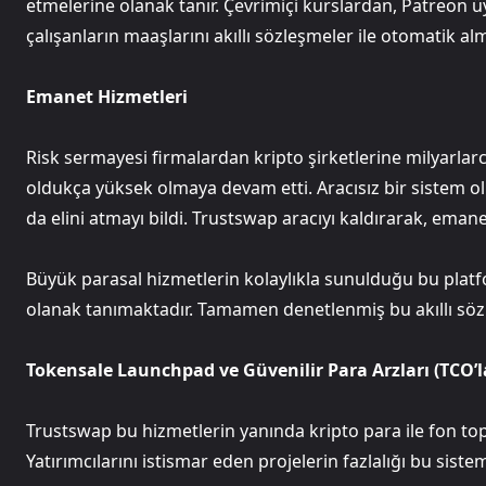
etmelerine olanak tanır. Çevrimiçi kurslardan, Patreon üy
çalışanların maaşlarını akıllı sözleşmeler ile otomatik alm
Emanet Hizmetleri
Risk sermayesi firmalardan kripto şirketlerine milyarlarca
oldukça yüksek olmaya devam etti. Aracısız bir sistem o
da elini atmayı bildi. Trustswap aracıyı kaldırarak, eman
Büyük parasal hizmetlerin kolaylıkla sunulduğu bu platfo
olanak tanımaktadır. Tamamen denetlenmiş bu akıllı sö
Tokensale Launchpad ve Güvenilir Para Arzları (TCO’l
Trustswap bu hizmetlerin yanında kripto para ile fon top
Yatırımcılarını istismar eden projelerin fazlalığı bu sist