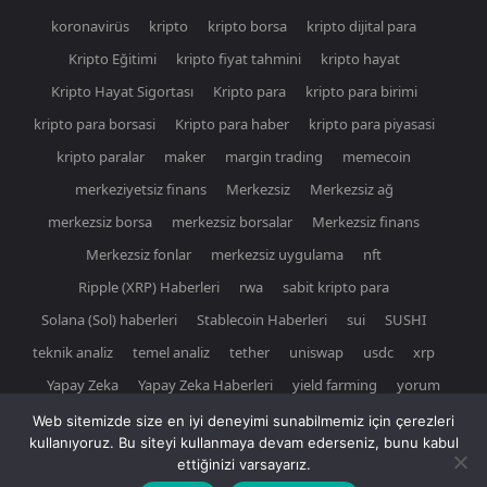
koronavirüs
kripto
kripto borsa
kripto dijital para
Kripto Eğitimi
kripto fiyat tahmini
kripto hayat
Kripto Hayat Sigortası
Kripto para
kripto para birimi
kripto para borsasi
Kripto para haber
kripto para piyasasi
kripto paralar
maker
margin trading
memecoin
merkeziyetsiz finans
Merkezsiz
Merkezsiz ağ
merkezsiz borsa
merkezsiz borsalar
Merkezsiz finans
Merkezsiz fonlar
merkezsiz uygulama
nft
Ripple (XRP) Haberleri
rwa
sabit kripto para
Solana (Sol) haberleri
Stablecoin Haberleri
sui
SUSHI
teknik analiz
temel analiz
tether
uniswap
usdc
xrp
Yapay Zeka
Yapay Zeka Haberleri
yield farming
yorum
Web sitemizde size en iyi deneyimi sunabilmemiz için çerezleri
kullanıyoruz. Bu siteyi kullanmaya devam ederseniz, bunu kabul
ettiğinizi varsayarız.