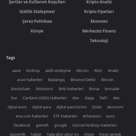
Şartlar ve Kullanım Koşulları
Kripto Analiz
Gizlilik Sözleşmesi
Kripto Fiyatları
Çerez Politikası
Ekonomi
Künye
Merkezsiz Finans
Teknoloji
Tags
aave
Airdrop
akıllı sözleşme
Altcoin
Altın
Analiz
avax haberleri
Başlangıç
Binance Delist
Bitcoin
blockchain
blokzincir
Bnb Haberleri
Borsa
borsalar
bsc
Cardano (ADA) Haberleri
dao
dapp
DeFi
dex
dijital euro
dijital para
dijital para birimi
Dolar
ekonomi
ena coin haberleri
ETF Haberleri
ethereum
euro
facebook
gamefi
google
Güncel Airdrop Haberleri
Güvenlik
haber
hala altın alınır mı
Hisse
hisse senedi