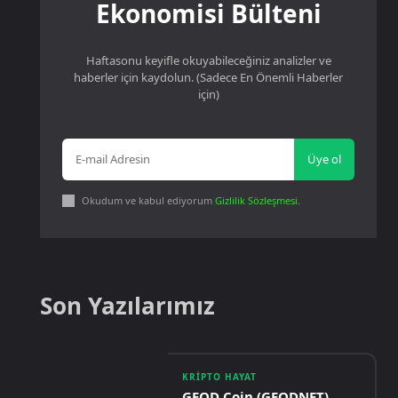
Ekonomisi Bülteni
Haftasonu keyifle okuyabileceğiniz analizler ve
haberler için kaydolun. (Sadece En Önemli Haberler
için)
Üye ol
Okudum ve kabul ediyorum
Gizlilik Sözleşmesi
.
Son Yazılarımız
KRIPTO HAYAT
GEOD Coin (GEODNET)