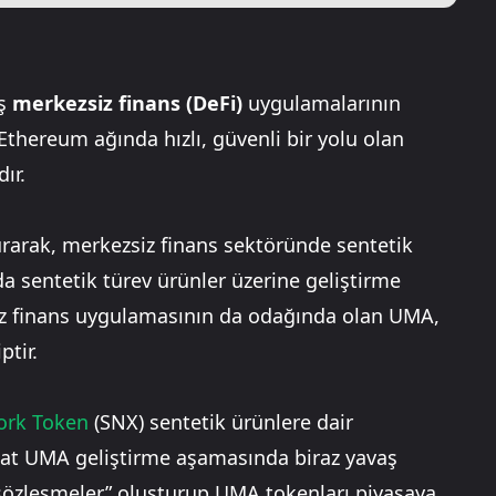
uş
merkezsiz finans (DeFi)
uygulamalarının
Ethereum ağında hızlı, güvenli bir yolu olan
ır.
rarak, merkezsiz finans sektöründe sentetik
sada sentetik türev ürünler üzerine geliştirme
siz finans uygulamasının da odağında olan UMA,
tir.
ork Token
(SNX) sentetik ürünlere dair
kat UMA geliştirme aşamasında biraz yavaş
sözleşmeler” oluşturup UMA tokenları piyasaya