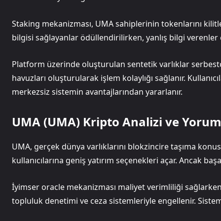
Staking mekanizması, UMA sahiplerinin tokenlarını kilitle
bilgisi sağlayanlar ödüllendirilirken, yanlış bilgi verenler
Platform üzerinde oluşturulan sentetik varlıklar serbestçe
havuzları oluşturularak işlem kolaylığı sağlanır. Kullanıc
merkezsiz sistemin avantajlarından yararlanır.
UMA (UMA) Kripto Analizi ve Yoru
UMA, gerçek dünya varlıklarını blokzincire taşıma konusun
kullanıcılarına geniş yatırım seçenekleri açar. Ancak başar
İyimser oracle mekanizması maliyet verimliliği sağlarken g
topluluk denetimi ve ceza sistemleriyle engellenir. Sistem g