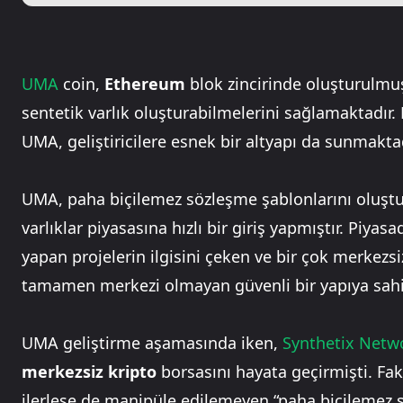
UMA
coin,
Ethereum
blok zincirinde oluşturulm
sentetik varlık oluşturabilmelerini sağlamaktadır. 
UMA, geliştiricilere esnek bir altyapı da sunmaktad
UMA, paha biçilemez sözleşme şablonlarını oluştu
varlıklar piyasasına hızlı bir giriş yapmıştır. Piya
yapan projelerin ilgisini çeken ve bir çok merkez
tamamen merkezi olmayan güvenli bir yapıya sahip
UMA geliştirme aşamasında iken,
Synthetix Netw
merkezsiz kripto
borsasını hayata geçirmişti. Fa
ilerlese de manipüle edilemeyen “paha biçilemez 