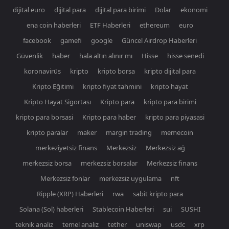
dijital euro
dijital para
dijital para birimi
Dolar
ekonomi
ena coin haberleri
ETF Haberleri
ethereum
euro
facebook
gamefi
google
Güncel Airdrop Haberleri
Güvenlik
haber
hala altın alınır mı
Hisse
hisse senedi
koronavirüs
kripto
kripto borsa
kripto dijital para
Kripto Eğitimi
kripto fiyat tahmini
kripto hayat
Kripto Hayat Sigortası
Kripto para
kripto para birimi
kripto para borsasi
Kripto para haber
kripto para piyasasi
kripto paralar
maker
margin trading
memecoin
merkeziyetsiz finans
Merkezsiz
Merkezsiz ağ
merkezsiz borsa
merkezsiz borsalar
Merkezsiz finans
Merkezsiz fonlar
merkezsiz uygulama
nft
Ripple (XRP) Haberleri
rwa
sabit kripto para
Solana (Sol) haberleri
Stablecoin Haberleri
sui
SUSHI
teknik analiz
temel analiz
tether
uniswap
usdc
xrp