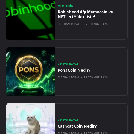
MEMECOIN
Robinhood Ağı Memecoin ve
NFT’leri Yükselişte!
SERTHAN TOPAL
-
26 TEMMUZ 2026
KRIPTO HAYAT
Pons Coin Nedir?
SERTHAN TOPAL
-
26 TEMMUZ 2026
KRIPTO HAYAT
Cashcat Coin Nedir?
SERTHAN TOPAL
-
14 TEMMUZ 2026