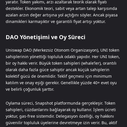
yaratır. Token yakımı, arzı azaltarak teorik olarak fiyatı
destekler. Ekonomik teori, sabit veya artan talep karşısında
azalan arzın değer artışına yol açtığını söyler. Ancak piyasa
dinamikleri karmaşıktır ve garantili fiyat artışı yoktur.
DAO Yönetişimi ve Oy Süreci
Uniswap DAO (Merkezsiz Otonom Organizasyon), UNI token
sahiplerinin yönettiği topluluk odaklı yapıdır. Her UNI token,
bir oy hakkı verir. Büyük token sahipleri (whale’ler), orantılı
olarak daha fazla güce sahiptir ancak küçük sahiplerin
kolektif gücü de önemlidir. Teklif geçmesi için minimum
katılım ve onay eşiği gerekir. Genellikle yüzde 40+ evet oyu
ve belirli çoğunluk şarttır.
Oylama süreci, Snapshot platformunda gerçekleşir. Token
sahipleri, cüzdanlarını bağlayarak oy kullanır. İşlem ücreti
yoktur, gas-free sistemdir. Delegasyon özelliği, oy hakkını
güvenilir topluluk üyelerine devretmeye izin verir. Bu, aktif