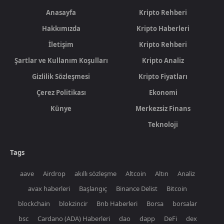
Anasayfa
Kripto Rehberi
Hakkımızda
Kripto Haberleri
İletişim
Kripto Rehberi
Şartlar ve Kullanım Koşulları
Kripto Analiz
Gizlilik Sözleşmesi
Kripto Fiyatları
Çerez Politikası
Ekonomi
Künye
Merkezsiz Finans
Teknoloji
Tags
aave
Airdrop
akıllı sözleşme
Altcoin
Altın
Analiz
avax haberleri
Başlangıç
Binance Delist
Bitcoin
blockchain
blokzincir
Bnb Haberleri
Borsa
borsalar
bsc
Cardano (ADA) Haberleri
dao
dapp
DeFi
dex