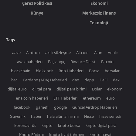
Çerez Politikası
Ekonomi
Künye
Merkezsiz Finans
Teknoloji
Tags
aave
Airdrop
akıllı sözleşme
Altcoin
Altın
Analiz
avax haberleri
Başlangıç
Binance Delist
Bitcoin
blockchain
blokzincir
Bnb Haberleri
Borsa
borsalar
bsc
Cardano (ADA) Haberleri
dao
dapp
DeFi
dex
dijital euro
dijital para
dijital para birimi
Dolar
ekonomi
ena coin haberleri
ETF Haberleri
ethereum
euro
facebook
gamefi
google
Güncel Airdrop Haberleri
Güvenlik
haber
hala altın alınır mı
Hisse
hisse senedi
koronavirüs
kripto
kripto borsa
kripto dijital para
Kripto Eğitimi
kripto fiyat tahmini
kripto hayat