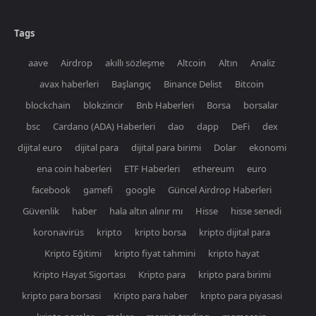
Tags
aave
Airdrop
akıllı sözleşme
Altcoin
Altın
Analiz
avax haberleri
Başlangıç
Binance Delist
Bitcoin
blockchain
blokzincir
Bnb Haberleri
Borsa
borsalar
bsc
Cardano (ADA) Haberleri
dao
dapp
DeFi
dex
dijital euro
dijital para
dijital para birimi
Dolar
ekonomi
ena coin haberleri
ETF Haberleri
ethereum
euro
facebook
gamefi
google
Güncel Airdrop Haberleri
Güvenlik
haber
hala altın alınır mı
Hisse
hisse senedi
koronavirüs
kripto
kripto borsa
kripto dijital para
Kripto Eğitimi
kripto fiyat tahmini
kripto hayat
Kripto Hayat Sigortası
Kripto para
kripto para birimi
kripto para borsasi
Kripto para haber
kripto para piyasasi