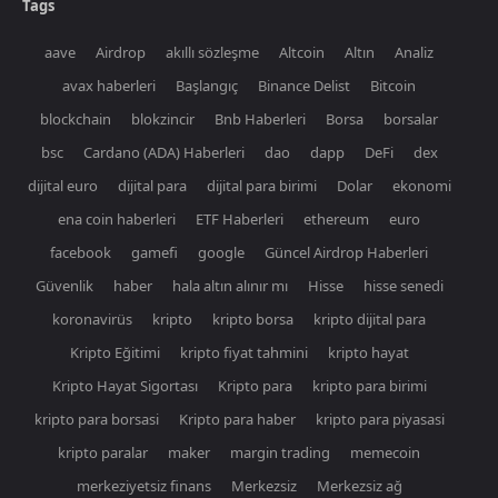
Tags
aave
Airdrop
akıllı sözleşme
Altcoin
Altın
Analiz
avax haberleri
Başlangıç
Binance Delist
Bitcoin
blockchain
blokzincir
Bnb Haberleri
Borsa
borsalar
bsc
Cardano (ADA) Haberleri
dao
dapp
DeFi
dex
dijital euro
dijital para
dijital para birimi
Dolar
ekonomi
ena coin haberleri
ETF Haberleri
ethereum
euro
facebook
gamefi
google
Güncel Airdrop Haberleri
Güvenlik
haber
hala altın alınır mı
Hisse
hisse senedi
koronavirüs
kripto
kripto borsa
kripto dijital para
Kripto Eğitimi
kripto fiyat tahmini
kripto hayat
Kripto Hayat Sigortası
Kripto para
kripto para birimi
kripto para borsasi
Kripto para haber
kripto para piyasasi
kripto paralar
maker
margin trading
memecoin
merkeziyetsiz finans
Merkezsiz
Merkezsiz ağ