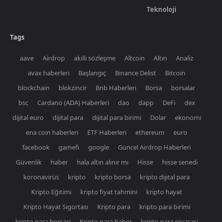
Teknoloji
Tags
aave
Airdrop
akıllı sözleşme
Altcoin
Altın
Analiz
avax haberleri
Başlangıç
Binance Delist
Bitcoin
blockchain
blokzincir
Bnb Haberleri
Borsa
borsalar
bsc
Cardano (ADA) Haberleri
dao
dapp
DeFi
dex
dijital euro
dijital para
dijital para birimi
Dolar
ekonomi
ena coin haberleri
ETF Haberleri
ethereum
euro
facebook
gamefi
google
Güncel Airdrop Haberleri
Güvenlik
haber
hala altın alınır mı
Hisse
hisse senedi
koronavirüs
kripto
kripto borsa
kripto dijital para
Kripto Eğitimi
kripto fiyat tahmini
kripto hayat
Kripto Hayat Sigortası
Kripto para
kripto para birimi
kripto para borsasi
Kripto para haber
kripto para piyasasi