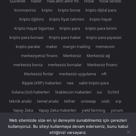
Güvenlik
haber
hala altın alınır mı
Hisse
hisse senedi
koronavirüs
kripto
kripto borsa
kripto dijital para
Kripto Eğitimi
kripto fiyat tahmini
kripto hayat
Kripto Hayat Sigortası
Kripto para
kripto para birimi
kripto para borsasi
Kripto para haber
kripto para piyasasi
kripto paralar
maker
margin trading
memecoin
merkeziyetsiz finans
Merkezsiz
Merkezsiz ağ
merkezsiz borsa
merkezsiz borsalar
Merkezsiz finans
Merkezsiz fonlar
merkezsiz uygulama
nft
Ripple (XRP) Haberleri
rwa
sabit kripto para
Solana (Sol) haberleri
Stablecoin Haberleri
sui
SUSHI
teknik analiz
temel analiz
tether
uniswap
usdc
xrp
Yapay Zeka
Yapay Zeka Haberleri
yield farming
yorum
Web sitemizde size en iyi deneyimi sunabilmemiz için çerezleri
kullanıyoruz. Bu siteyi kullanmaya devam ederseniz, bunu kabul
ettiğinizi varsayarız.