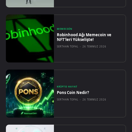
MEMECOIN
Robinhood Ağı Memecoin ve
NFT’leri Yükselişte!
SERTHAN TOPAL
-
26 TEMMUZ 2026
KRIPTO HAYAT
Pons Coin Nedir?
SERTHAN TOPAL
-
26 TEMMUZ 2026