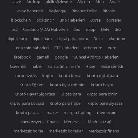
aave
Airdrop
akıllı sözleşme
Altcoin
Altın
Analiz
avax haberleri
Başlangıç
Binance Delist
Bitcoin
blockchain
blokzincir
Bnb Haberleri
Borsa
borsalar
bsc
Cardano (ADA) Haberleri
dao
dapp
DeFi
dex
dijital euro
dijital para
dijital para birimi
Dolar
ekonomi
ena coin haberleri
ETF Haberleri
ethereum
euro
facebook
gamefi
google
Güncel Airdrop Haberleri
Güvenlik
haber
hala altın alınır mı
Hisse
hisse senedi
koronavirüs
kripto
kripto borsa
kripto dijital para
Kripto Eğitimi
kripto fiyat tahmini
kripto hayat
Kripto Hayat Sigortası
Kripto para
kripto para birimi
kripto para borsasi
Kripto para haber
kripto para piyasasi
kripto paralar
maker
margin trading
memecoin
merkeziyetsiz finans
Merkezsiz
Merkezsiz ağ
merkezsiz borsa
merkezsiz borsalar
Merkezsiz finans