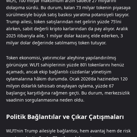
WLFI, 100 milyar maksimum arzın sadece 27 milyarını
dolaşıma sürdü. Bu durum, kalan 73 milyar tokenin piyasaya
sürülmesiyle büyük satış baskısı yaratma potansiyeli taşıyor.
Trump ailesi, token satışlarından net gelirin yüzde 75’ini
alırken, sabit değerli kripto karlarından da pay alıyor. Aralık
2025 itibarıyla aile, 1 milyar dolar kazanç elde ederken, 3
milyar dolar değerinde satılmamış token tutuyor.
Token ekonomisi, yatırımcılar aleyhine yapılandırılmış
görünüyor. WLFI sahiplerinin yüzde 80’i tokenlarını henüz
açamadı, ancak ekip bağlantılı cüzdanlar yönetişim
oylamalarına hâkim durumda. Ocak 2026’da hazineden 120
milyon dolarlık tahsisatı onaylayan oylama, yüzde 67
başlangıç karşıtlığına rağmen geçti. Bu durum, merkezsizlik
vaadinin sorgulanmasına neden oldu.
Politik Bağlantılar ve Çıkar Çatışmaları
WLFI’nin Trump ailesiyle bağlantısı, hem avantaj hem de risk