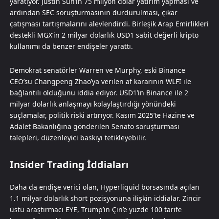
yaratıyor. Justin Sun’ın 75 milyon dolar yatırım yapması ve
ardından SEC soruşturmasının durdurulması, çıkar
çatışması tartışmalarını alevlendirdi. Birleşik Arap Emirlikleri
destekli MGX’in 2 milyar dolarlık USD1 sabit değerli kripto
kullanımı da benzer endişeler yarattı.
Demokrat senatörler Warren ve Murphy, eski Binance
CEO’su Changpeng Zhao’ya verilen af kararının WLFI ile
bağlantılı olduğunu iddia ediyor. USD1’in Binance ile 2
milyar dolarlık anlaşmayı kolaylaştırdığı yönündeki
suçlamalar, politik riski artırıyor. Kasım 2025’te Hazine ve
Adalet Bakanlığına gönderilen Senato soruşturması
talepleri, düzenleyici baskıyı tetikleyebilir.
Insider Trading İddiaları
Daha da endişe verici olan, Hyperliquid borsasında açılan
1.1 milyar dolarlık short pozisyonuna ilişkin iddialar. Zincir
üstü araştırmacı EYE, Trump’ın Çin’e yüzde 100 tarife