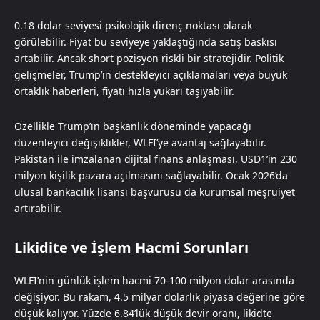
0.18 dolar seviyesi psikolojik direnç noktası olarak
görülebilir. Fiyat bu seviyeye yaklaştığında satış baskısı
artabilir. Ancak short pozisyon riskli bir stratejidir. Politik
gelişmeler, Trump’ın destekleyici açıklamaları veya büyük
ortaklık haberleri, fiyatı hızla yukarı taşıyabilir.
Özellikle Trump’ın başkanlık döneminde yapacağı
düzenleyici değişiklikler, WLFI’ye avantaj sağlayabilir.
Pakistan ile imzalanan dijital finans anlaşması, USD1’in 230
milyon kişilik pazara açılmasını sağlayabilir. Ocak 2026’da
ulusal bankacılık lisansı başvurusu da kurumsal meşruiyet
artırabilir.
Likidite ve İşlem Hacmi Sorunları
WLFI’nin günlük işlem hacmi 70-100 milyon dolar arasında
değişiyor. Bu rakam, 4.5 milyar dolarlık piyasa değerine göre
düşük kalıyor. Yüzde 6.84’lük düşük devir oranı, likidte