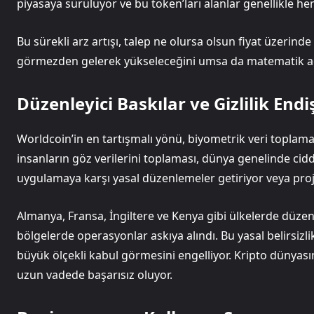
piyasaya sürülüyor ve bu token’ları alanlar genellikle he
Bu sürekli arz artışı, talep ne olursa olsun fiyat üzerind
görmezden gelerek yükseleceğini umsa da matematik açı
Düzenleyici Baskılar ve Gizlilik Endi
Worldcoin’in en tartışmalı yönü, biyometrik veri toplama s
insanların göz verilerini toplaması, dünya genelinde ciddi 
uygulamaya karşı yasal düzenlemeler getiriyor veya pro
Almanya, Fransa, İngiltere ve Kenya gibi ülkelerde düzen
bölgelerde operasyonlar askıya alındı. Bu yasal belirsizl
büyük ölçekli kabul görmesini engelliyor. Kripto dünyasın
uzun vadede başarısız oluyor.