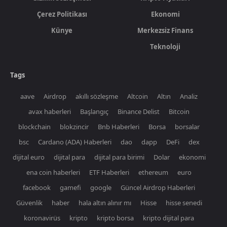
Çerez Politikası
Ekonomi
Künye
Merkezsiz Finans
Teknoloji
Tags
aave
Airdrop
akıllı sözleşme
Altcoin
Altın
Analiz
avax haberleri
Başlangıç
Binance Delist
Bitcoin
blockchain
blokzincir
Bnb Haberleri
Borsa
borsalar
bsc
Cardano (ADA) Haberleri
dao
dapp
DeFi
dex
dijital euro
dijital para
dijital para birimi
Dolar
ekonomi
ena coin haberleri
ETF Haberleri
ethereum
euro
facebook
gamefi
google
Güncel Airdrop Haberleri
Güvenlik
haber
hala altın alınır mı
Hisse
hisse senedi
koronavirüs
kripto
kripto borsa
kripto dijital para