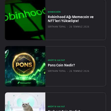
MEMECOIN
Robinhood Ağı Memecoin ve
NFT’leri Yükselişte!
SERTHAN TOPAL
-
26 TEMMUZ 2026
KRIPTO HAYAT
Pons Coin Nedir?
SERTHAN TOPAL
-
26 TEMMUZ 2026
KRIPTO HAYAT