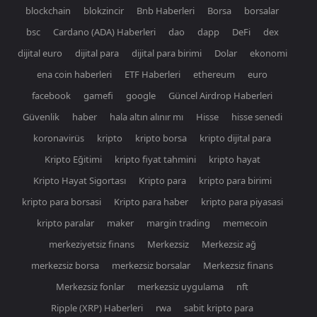
blockchain
blokzincir
Bnb Haberleri
Borsa
borsalar
bsc
Cardano (ADA) Haberleri
dao
dapp
DeFi
dex
dijital euro
dijital para
dijital para birimi
Dolar
ekonomi
ena coin haberleri
ETF Haberleri
ethereum
euro
facebook
gamefi
google
Güncel Airdrop Haberleri
Güvenlik
haber
hala altın alınır mı
Hisse
hisse senedi
koronavirüs
kripto
kripto borsa
kripto dijital para
Kripto Eğitimi
kripto fiyat tahmini
kripto hayat
Kripto Hayat Sigortası
Kripto para
kripto para birimi
kripto para borsasi
Kripto para haber
kripto para piyasasi
kripto paralar
maker
margin trading
memecoin
merkeziyetsiz finans
Merkezsiz
Merkezsiz ağ
merkezsiz borsa
merkezsiz borsalar
Merkezsiz finans
Merkezsiz fonlar
merkezsiz uygulama
nft
Ripple (XRP) Haberleri
rwa
sabit kripto para