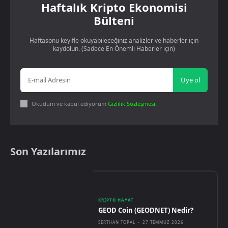
Haftalık Kripto Ekonomisi
Bülteni
Haftasonu keyifle okuyabileceğiniz analizler ve haberler için
kaydolun. (Sadece En Önemli Haberler için)
Üye ol
Okudum ve kabul ediyorum
Gizlilik Sözleşmesi
.
Son Yazılarımız
KRIPTO HAYAT
GEOD Coin (GEODNET) Nedir?
SERTHAN TOPAL
-
27 TEMMUZ 2026