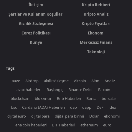
İletişim
Kripto Rehberi
Şartlar ve Kullanım Koşulları
Kripto Analiz
Gizlilik Sözleşmesi
Kripto Fiyatları
Çerez Politikası
Ekonomi
Künye
Merkezsiz Finans
Teknoloji
Tags
aave
Airdrop
akıllı sözleşme
Altcoin
Altın
Analiz
avax haberleri
Başlangıç
Binance Delist
Bitcoin
blockchain
blokzincir
Bnb Haberleri
Borsa
borsalar
bsc
Cardano (ADA) Haberleri
dao
dapp
DeFi
dex
dijital euro
dijital para
dijital para birimi
Dolar
ekonomi
ena coin haberleri
ETF Haberleri
ethereum
euro