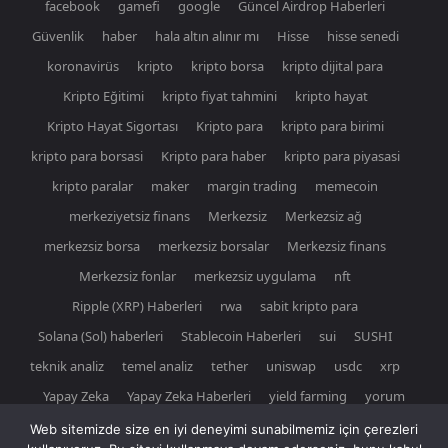
facebook
gamefi
google
Güncel Airdrop Haberleri
Güvenlik
haber
hala altın alınır mı
Hisse
hisse senedi
koronavirüs
kripto
kripto borsa
kripto dijital para
Kripto Eğitimi
kripto fiyat tahmini
kripto hayat
Kripto Hayat Sigortası
Kripto para
kripto para birimi
kripto para borsasi
Kripto para haber
kripto para piyasasi
kripto paralar
maker
margin trading
memecoin
merkeziyetsiz finans
Merkezsiz
Merkezsiz ağ
merkezsiz borsa
merkezsiz borsalar
Merkezsiz finans
Merkezsiz fonlar
merkezsiz uygulama
nft
Ripple (XRP) Haberleri
rwa
sabit kripto para
Solana (Sol) haberleri
Stablecoin Haberleri
sui
SUSHI
teknik analiz
temel analiz
tether
uniswap
usdc
xrp
Yapay Zeka
Yapay Zeka Haberleri
yield farming
yorum
Web sitemizde size en iyi deneyimi sunabilmemiz için çerezleri