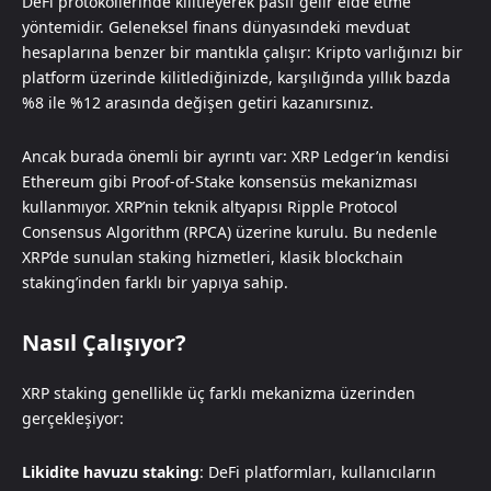
DeFi protokollerinde kilitleyerek pasif gelir elde etme
yöntemidir. Geleneksel finans dünyasındeki mevduat
hesaplarına benzer bir mantıkla çalışır: Kripto varlığınızı bir
platform üzerinde kilitlediğinizde, karşılığında yıllık bazda
%8 ile %12 arasında değişen getiri kazanırsınız.
Ancak burada önemli bir ayrıntı var: XRP Ledger’ın kendisi
Ethereum gibi Proof-of-Stake konsensüs mekanizması
kullanmıyor. XRP’nin teknik altyapısı Ripple Protocol
Consensus Algorithm (RPCA) üzerine kurulu. Bu nedenle
XRP’de sunulan staking hizmetleri, klasik blockchain
staking’inden farklı bir yapıya sahip.
Nasıl Çalışıyor?
XRP staking genellikle üç farklı mekanizma üzerinden
gerçekleşiyor:
Likidite havuzu staking
: DeFi platformları, kullanıcıların