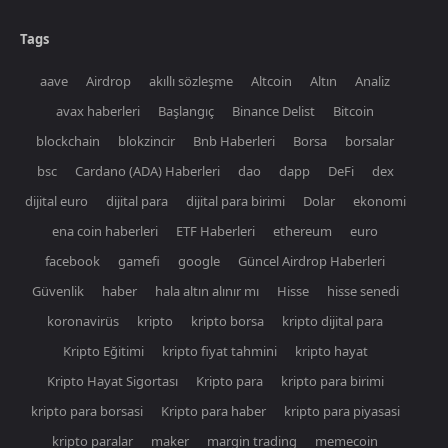
Tags
aave
Airdrop
akıllı sözleşme
Altcoin
Altın
Analiz
avax haberleri
Başlangıç
Binance Delist
Bitcoin
blockchain
blokzincir
Bnb Haberleri
Borsa
borsalar
bsc
Cardano (ADA) Haberleri
dao
dapp
DeFi
dex
dijital euro
dijital para
dijital para birimi
Dolar
ekonomi
ena coin haberleri
ETF Haberleri
ethereum
euro
facebook
gamefi
google
Güncel Airdrop Haberleri
Güvenlik
haber
hala altın alınır mı
Hisse
hisse senedi
koronavirüs
kripto
kripto borsa
kripto dijital para
Kripto Eğitimi
kripto fiyat tahmini
kripto hayat
Kripto Hayat Sigortası
Kripto para
kripto para birimi
kripto para borsasi
Kripto para haber
kripto para piyasasi
kripto paralar
maker
margin trading
memecoin