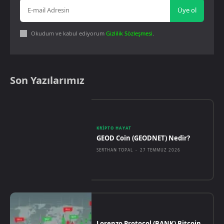
Üye ol
Okudum ve kabul ediyorum
Gizlilik Sözleşmesi
.
Son Yazılarımız
KRIPTO HAYAT
GEOD Coin (GEODNET) Nedir?
SERTHAN TOPAL
-
27 TEMMUZ 2026
Lorenzo Protocol (BANK) Bitcoin