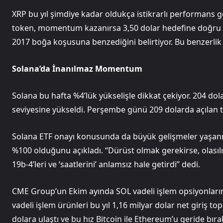
XRP bu yıl şimdiye kadar oldukça istikrarlı performans gö
token, momentum kazanırsa 3,50 dolar hedefine doğru il
2017 boğa koşusuna benzediğini belirtiyor. Bu benzerlik pa
Solana’da İnanılmaz Momentum
Solana bu hafta %4’lük yükselişle dikkat çekiyor. 204 dol
seviyesine yükseldi. Perşembe günü 209 dolarda açılan to
Solana ETF onayı konusunda da büyük gelişmeler yaşanıyo
%100 olduğunu açıkladı. “Dürüst olmak gerekirse, olasıl
19b-4’leri ve ‘saatlerini’ anlamsız hale getirdi” dedi.
CME Group’un Ekim ayında SOL vadeli işlem opsiyonlarını 
vadeli işlem ürünleri bu yıl 1,16 milyar dolar net giriş to
dolara ulaştı ve bu hız Bitcoin ile Ethereum’u geride bırak