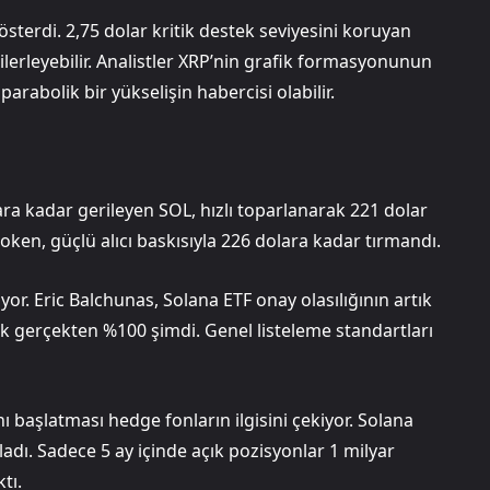
sterdi. 2,75 dolar kritik destek seviyesini koruyan
erleyebilir. Analistler XRP’nin grafik formasyonunun
rabolik bir yükselişin habercisi olabilir.
ara kadar gerileyen SOL, hızlı toparlanarak 221 dolar
ken, güçlü alıcı baskısıyla 226 dolara kadar tırmandı.
r. Eric Balchunas, Solana ETF onay olasılığının artık
ık gerçekten %100 şimdi. Genel listeleme standartları
başlatması hedge fonların ilgisini çekiyor. Solana
pladı. Sadece 5 ay içinde açık pozisyonlar 1 milyar
tı.