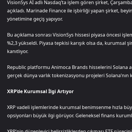
VisionSys AI adlı Nasdaq’ta işlem gören şirket, Çarşamba
açıkladı. Marinade Finance ile işbirliği yapan şirket, be
yönetimine geçiş yapıyor.
Bu açıklama sonrası VisionSys hissesi piyasa öncesi iş
%2,3 yükseldi. Piyasa tepkisi karışık olsa da, kurumsal 
kanıtlıyor.
Republic platformu Animoca Brands hisselerini Solana ağ
gerçek dünya varlık tokenizasyonu projeleri Solana’nın ku
XRP’de Kurumsal İlgi Artıyor
XRP vadeli işlemlerinde kurumsal benimsenme hızla büyü
opsiyonları büyük ilgi görüyor. Geleneksel finans kuruml
XRP’nin düzenleyici belirsizliklerden çıkması ETF sürecini