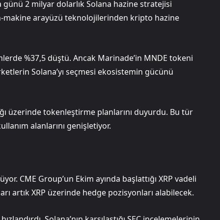
 günü 2 milyar dolarlık Solana hazine stratejisi
yin-makine arayüzü teknolojilerinden kripto hazine
lemlerde %37,5 düştü. Ancak Marinade’in MNDE tokeni
şirketlerin Solana’yı seçmesi ekosistemin gücünü
ı üzerinde tokenleştirme planlarını duyurdu. Bu tür
llanım alanlarını genişletiyor.
yor. CME Group’un Ekim ayında başlattığı XRP vadeli
arı artık XRP üzerinde hedge pozisyonları alabilecek.
 hızlandırdı. Solana’nın karşılaştığı SEC incelemelerinin