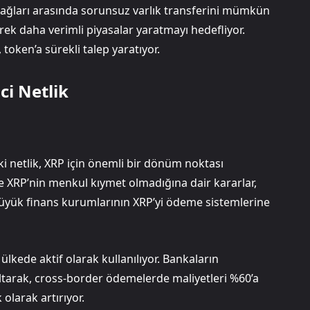
in ağları arasında sorunsuz varlık transferini mümkün
erek daha verimli piyasalar yaratmayı hedefliyor.
token’a sürekli talep yaratıyor.
i Netlik
i netlik, XRP için önemli bir dönüm noktası
e XRP’nin menkul kıymet olmadığına dair kararlar,
 büyük finans kurumlarının XRP’yi ödeme sistemlerine
ülkede aktif olarak kullanılıyor. Bankaların
altarak, cross-border ödemelerde maliyetleri %60’a
 olarak artırıyor.