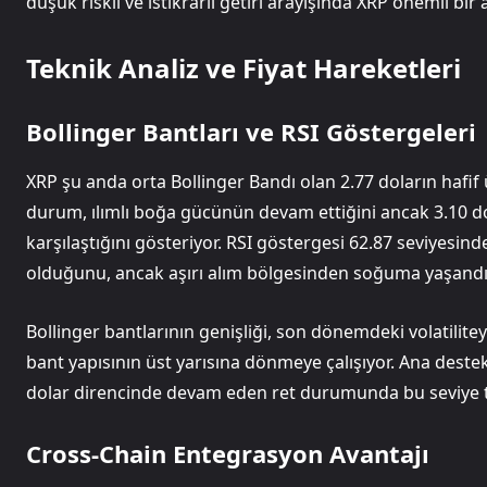
düşük riskli ve istikrarlı getiri arayışında XRP önemli bir a
Teknik Analiz ve Fiyat Hareketleri
Bollinger Bantları ve RSI Göstergeleri
XRP şu anda orta Bollinger Bandı olan 2.77 doların hafif
durum, ılımlı boğa gücünün devam ettiğini ancak 3.10 dol
karşılaştığını gösteriyor. RSI göstergesi 62.87 seviyesin
olduğunu, ancak aşırı alım bölgesinden soğuma yaşandığı
Bollinger bantlarının genişliği, son dönemdeki volatilitey
bant yapısının üst yarısına dönmeye çalışıyor. Ana destek
dolar direncinde devam eden ret durumunda bu seviye tes
Cross-Chain Entegrasyon Avantajı