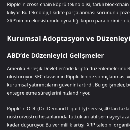
Ripple’ın cross-chain köprü teknolojisi, farklı blockcha
kılıyor. Bu teknoloji, likidite parçalanması sorununu çöz
XRP’nin bu ekosistemde oynadığı köprü para birimi rolü, 
Kurumsal Adoptasyon ve Düzenleyic
ABD’de Düzenleyici Gelişmeler
Amerika Birleşik Devletleri’nde kripto düzenlemelerindek
oluşturuyor. SEC davasının Ripple lehine sonuçlanması v
kurumsal yatırımcıların güvenini artırdı. Bu gelişmeler,
entegre etme süreçlerini hızlandırıyor.
Ripple’ın ODL (On-Demand Liquidity) servisi, 40’tan fazla 
nostro/vostro hesaplarında tuttukları atıl sermayeyi az
kadar düşürüyor. Bu verimlilik artışı, XRP talebini organik