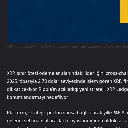
XRP kripto para birimi ve DeFi yatırımlarını temsil eden modern grafik ve coin sim
XRP, sınır ötesi ödemeler alanındaki liderliğini cross-chain
2025 itibarıyla 2.78 dolar seviyesinde işlem gören XRP, 
dikkat çekiyor. Ripple’ın açıkladığı yeni strateji, XRP Ledg
konumlandırmayı hedefliyor.
Platform, stratejik performansa bağlı olarak yıllık %6-8 
geleneksel finansal araçlarla kıyaslandığında oldukça caz