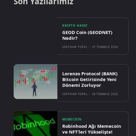
Son Yazılarımız
KRIPTO HAYAT
GEOD Coin (GEODNET)
Nedir?
SERTHAN TOPAL
-
27 TEMMUZ 2026
Lorenzo Protocol (BANK)
Bitcoin Getirisinde Yeni
Dönemi Zorluyor
SERTHAN TOPAL
-
26 TEMMUZ 2026
MEMECOIN
Robinhood Ağı Memecoin
ve NFT’leri Yükselişte!