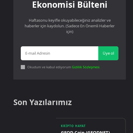
Ekonomisi Bülteni
Haftasonu keyifle okuyabileceğiniz analizler ve
haberler için kaydolun. (Sadece En Önemli Haberler
için)
Üye ol
Okudum ve kabul ediyorum
Gizlilik Sözleşmesi
.
Son Yazılarımız
KRIPTO HAYAT
GEOD Coin (GEODNET)