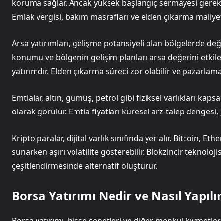
koruma sağlar. Ancak yüksek başlangıç sermayesi gerektiri
Emlak vergisi, bakım masrafları ve elden çıkarma maliye
Arsa yatırımları, gelişme potansiyeli olan bölgelerde d
konumu ve bölgenin gelişim planları arsa değerini etkiler
yatırımdır. Elden çıkarma süreci zor olabilir ve pazarlam
Emtialar, altın, gümüş, petrol gibi fiziksel varlıkları kaps
olarak görülür. Emtia fiyatları küresel arz-talep dengesi,
Kripto paralar, dijital varlık sınıfında yer alır. Bitcoin, E
sunarken aşırı volatilite gösterebilir. Blokzincir teknoloji
çeşitlendirmesinde alternatif oluşturur.
Borsa Yatırımı Nedir ve Nasıl Yapılı
Borsa yatırımı, hisse senetleri ve diğer menkul kıymetler