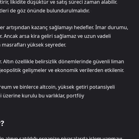
r, likidite düşüktür ve satış süreci zaman alabilir.
tleri de göz önünde bulundurulmalıdır.
eğer artışından kazanç sağlamayı hedefler. İmar durumu,
. Ancak arsa kira geliri sağlamaz ve uzun vadeli
a masrafları yüksek seyreder.
ar. Altın özellikle belirsizlik dönemlerinde güvenli liman
 jeopolitik gelişmeler ve ekonomik verilerden etkilenir.
thereum ve binlerce altcoin, yüksek getiri potansiyeli
si üzerine kurulu bu varlıklar, portföy
r?
in alınıp satıldığı organize piyasalarda işlem yapmayı