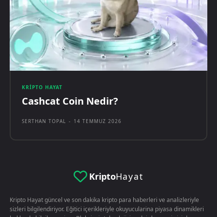
KRIPTO HAYAT
Cashcat Coin Nedir?
SERTHAN TOPAL
-
14 TEMMUZ 2026
Kripto
Hayat
Kripto Hayat güncel ve son dakika kripto para haberleri ve analizleriyle
sizleri bilgilendiriyor. Eğitici içerikleriyle okuyucularina piyasa dinamikleri