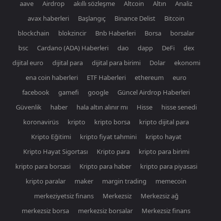
aave
Airdrop
akıllı sözleşme
Altcoin
Altın
Analiz
avax haberleri
Başlangıç
Binance Delist
Bitcoin
blockchain
blokzincir
Bnb Haberleri
Borsa
borsalar
bsc
Cardano (ADA) Haberleri
dao
dapp
DeFi
dex
dijital euro
dijital para
dijital para birimi
Dolar
ekonomi
ena coin haberleri
ETF Haberleri
ethereum
euro
facebook
gamefi
google
Güncel Airdrop Haberleri
Güvenlik
haber
hala altın alınır mı
Hisse
hisse senedi
koronavirüs
kripto
kripto borsa
kripto dijital para
Kripto Eğitimi
kripto fiyat tahmini
kripto hayat
Kripto Hayat Sigortası
Kripto para
kripto para birimi
kripto para borsasi
Kripto para haber
kripto para piyasasi
kripto paralar
maker
margin trading
memecoin
merkeziyetsiz finans
Merkezsiz
Merkezsiz ağ
merkezsiz borsa
merkezsiz borsalar
Merkezsiz finans