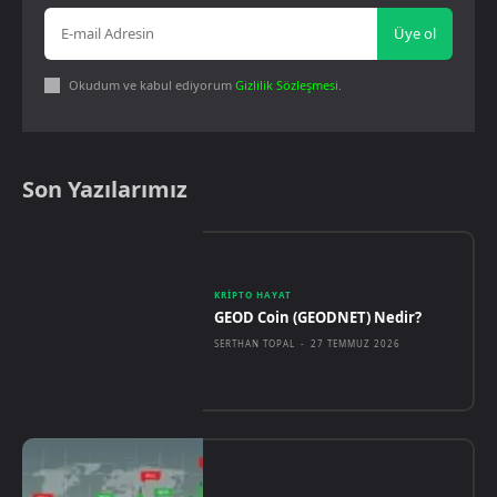
Üye ol
Okudum ve kabul ediyorum
Gizlilik Sözleşmesi
.
Son Yazılarımız
KRIPTO HAYAT
GEOD Coin (GEODNET) Nedir?
SERTHAN TOPAL
-
27 TEMMUZ 2026