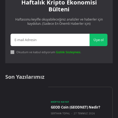
Haftalık Kripto Ekonomisi
Bülteni
Haftasonu keyifle okuyabileceğiniz analizler ve haberler için
kaydolun. (Sadece En Önemli Haberler için)
Üye ol
Okudum ve kabul ediyorum
Gizlilik Sözleşmesi
.
Son Yazılarımız
KRIPTO HAYAT
GEOD Coin (GEODNET) Nedir?
SERTHAN TOPAL
-
27 TEMMUZ 2026