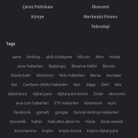
Çerez Politikası
Ekonomi
Künye
Merkezsiz Finans
Teknoloji
Tags
aave
Airdrop
akıllı sözleşme
Altcoin
Altın
Analiz
avax haberleri
Başlangıç
Binance Delist
Bitcoin
blockchain
blokzincir
Bnb Haberleri
Borsa
borsalar
bsc
Cardano (ADA) Haberleri
dao
dapp
DeFi
dex
dijital euro
dijital para
dijital para birimi
Dolar
ekonomi
ena coin haberleri
ETF Haberleri
ethereum
euro
facebook
gamefi
google
Güncel Airdrop Haberleri
Güvenlik
haber
hala altın alınır mı
Hisse
hisse senedi
koronavirüs
kripto
kripto borsa
kripto dijital para