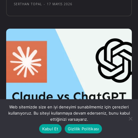
SERTHAN TOPAL
-
17 MAYIS 2026
Web sitemizde size en iyi deneyimi sunabilmemiz için çerezleri
kullanıyoruz. Bu siteyi kullanmaya devam ederseniz, bunu kabul
ettiğinizi varsayarız.
TEKNOLOJI
ChatGPT ve Claude Yapay Zekasına
Kabul Et
Gizlilik Politikası