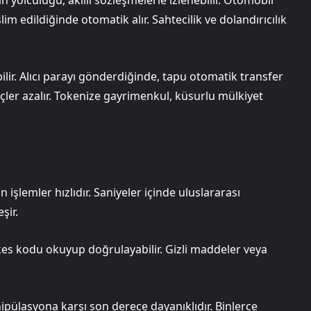
yolculuğu, akıllı sözleşmelerle izlenebilir. Otomobil
m edildiğinde otomatik alır. Sahtecilik ve dolandırıcılık
abilir. Alıcı parayı gönderdiğinde, tapu otomatik transfer
çler azalır. Tokenize gayrimenkul, küsurlu mülkiyet
işlemler hızlıdır. Saniyeler içinde uluslararası
şir.
kes kodu okuyup doğrulayabilir. Gizli maddeler veya
nipülasyona karşı son derece dayanıklıdır. Binlerce