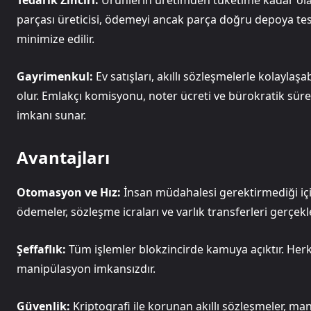
Tedarik Zinciri:
Ürünlerin üretimden tüketime kadar olan 
parçası üreticisi, ödemeyi ancak parça doğru depoya tesli
minimize edilir.
Gayrimenkul:
Ev satışları, akıllı sözleşmelerle kolaylaş
olur. Emlakçı komisyonu, noter ücreti ve bürokratik süre
imkanı sunar.
Avantajları
Otomasyon ve Hız:
İnsan müdahalesi gerektirmediği için 
ödemeler, sözleşme icraları ve varlık transferleri gerçekle
Şeffaflık:
Tüm işlemler blokzincirde kamuya açıktır. Her
manipülasyon imkansızdır.
Güvenlik:
Kriptografi ile korunan akıllı sözleşmeler, ma