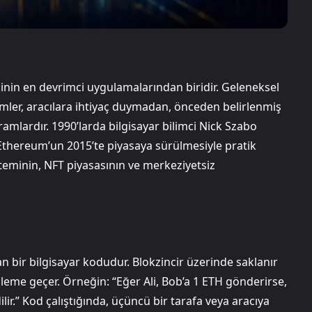
isinin en devrimci uygulamalarından biridir. Geleneksel
emler, aracılara ihtiyaç duymadan, önceden belirlenmiş
ramlardır. 1990’larda bilgisayar bilimci Nick Szabo
, Ethereum’un 2015’te piyasaya sürülmesiyle pratik
steminin, NFT piyasasının ve merkeziyetsiz
an bir bilgisayar kodudur. Blokzincir üzerinde saklanır
işleme geçer. Örneğin: “Eğer Ali, Bob’a 1 ETH gönderirse,
ir.” Kod çalıştığında, üçüncü bir tarafa veya aracıya