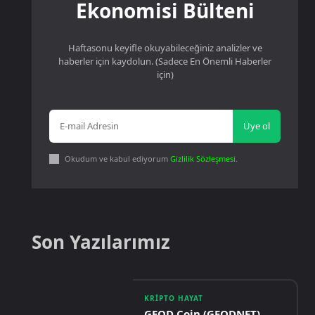
Ekonomisi Bülteni
Haftasonu keyifle okuyabileceğiniz analizler ve
haberler için kaydolun. (Sadece En Önemli Haberler
için)
Üye ol
Okudum ve kabul ediyorum
Gizlilik Sözleşmesi
.
Son Yazılarımız
KRIPTO HAYAT
GEOD Coin (GEODNET)