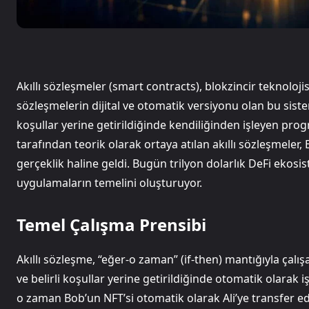
Akıllı sözleşmeler (smart contracts), blokzincir teknoloj
sözleşmelerin dijital ve otomatik versiyonu olan bu sist
koşullar yerine getirildiğinde kendiliğinden işleyen prog
tarafından teorik olarak ortaya atılan akıllı sözleşmeler
gerçeklik haline geldi. Bugün trilyon dolarlık DeFi ekosi
uygulamaların temelini oluşturuyor.
Temel Çalışma Prensibi
Akıllı sözleşme, “eğer-o zaman” (if-then) mantığıyla çalış
ve belirli koşullar yerine getirildiğinde otomatik olarak 
o zaman Bob’un NFT’si otomatik olarak Ali’ye transfer edil