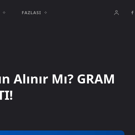
FAZLASI
tın Alınır Mı? GRAM
TI!