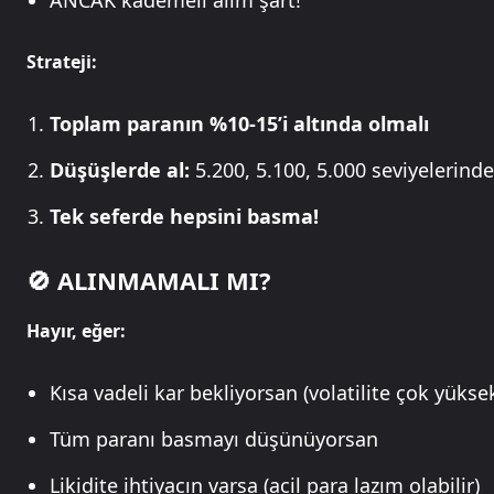
ANCAK kademeli alım şart!
Strateji:
Toplam paranın %10-15’i altında olmalı
Düşüşlerde al:
5.200, 5.100, 5.000 seviyelerinde
Tek seferde hepsini basma!
🚫 ALINMAMALI MI?
Hayır, eğer:
Kısa vadeli kar bekliyorsan (volatilite çok yükse
Tüm paranı basmayı düşünüyorsan
Likidite ihtiyacın varsa (acil para lazım olabilir)