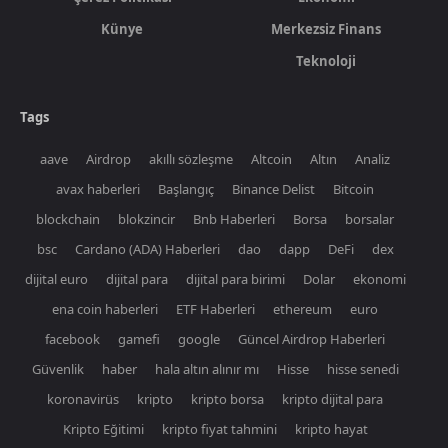
Künye
Merkezsiz Finans
Teknoloji
Tags
aave
Airdrop
akıllı sözleşme
Altcoin
Altın
Analiz
avax haberleri
Başlangıç
Binance Delist
Bitcoin
blockchain
blokzincir
Bnb Haberleri
Borsa
borsalar
bsc
Cardano (ADA) Haberleri
dao
dapp
DeFi
dex
dijital euro
dijital para
dijital para birimi
Dolar
ekonomi
ena coin haberleri
ETF Haberleri
ethereum
euro
facebook
gamefi
google
Güncel Airdrop Haberleri
Güvenlik
haber
hala altın alınır mı
Hisse
hisse senedi
koronavirüs
kripto
kripto borsa
kripto dijital para
Kripto Eğitimi
kripto fiyat tahmini
kripto hayat