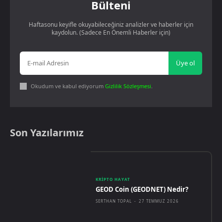
Bülteni
Haftasonu keyifle okuyabileceğiniz analizler ve haberler için
kaydolun. (Sadece En Önemli Haberler için)
Üye ol
Okudum ve kabul ediyorum
Gizlilik Sözleşmesi
.
Son Yazılarımız
KRIPTO HAYAT
GEOD Coin (GEODNET) Nedir?
SERTHAN TOPAL
-
27 TEMMUZ 2026