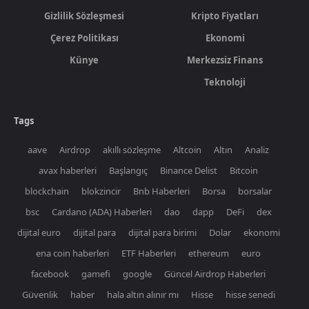
Gizlilik Sözleşmesi
Kripto Fiyatları
Çerez Politikası
Ekonomi
Künye
Merkezsiz Finans
Teknoloji
Tags
aave
Airdrop
akıllı sözleşme
Altcoin
Altın
Analiz
avax haberleri
Başlangıç
Binance Delist
Bitcoin
blockchain
blokzincir
Bnb Haberleri
Borsa
borsalar
bsc
Cardano (ADA) Haberleri
dao
dapp
DeFi
dex
dijital euro
dijital para
dijital para birimi
Dolar
ekonomi
ena coin haberleri
ETF Haberleri
ethereum
euro
facebook
gamefi
google
Güncel Airdrop Haberleri
Güvenlik
haber
hala altın alınır mı
Hisse
hisse senedi