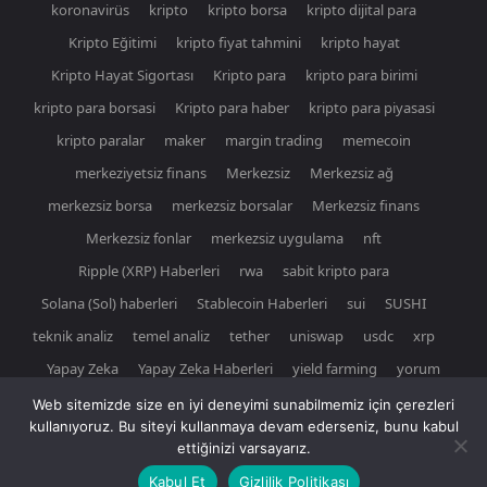
koronavirüs
kripto
kripto borsa
kripto dijital para
Kripto Eğitimi
kripto fiyat tahmini
kripto hayat
Kripto Hayat Sigortası
Kripto para
kripto para birimi
kripto para borsasi
Kripto para haber
kripto para piyasasi
kripto paralar
maker
margin trading
memecoin
merkeziyetsiz finans
Merkezsiz
Merkezsiz ağ
merkezsiz borsa
merkezsiz borsalar
Merkezsiz finans
Merkezsiz fonlar
merkezsiz uygulama
nft
Ripple (XRP) Haberleri
rwa
sabit kripto para
Solana (Sol) haberleri
Stablecoin Haberleri
sui
SUSHI
teknik analiz
temel analiz
tether
uniswap
usdc
xrp
Yapay Zeka
Yapay Zeka Haberleri
yield farming
yorum
Web sitemizde size en iyi deneyimi sunabilmemiz için çerezleri
kullanıyoruz. Bu siteyi kullanmaya devam ederseniz, bunu kabul
ettiğinizi varsayarız.
© Newspaper WordPress Theme by TagDiv
Kabul Et
Gizlilik Politikası