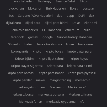
avax haberleri
Başlangıç
Binance Delist
Bitcoin
blockchain
blokzincir
Bnb Haberleri
Borsa
borsalar
bsc
Cardano (ADA) Haberleri
dao
dapp
DeFi
dex
dijital euro
dijital para
dijital para birimi
Dolar
ekonomi
ena coin haberleri
ETF Haberleri
ethereum
euro
facebook
gamefi
google
Güncel Airdrop Haberleri
Güvenlik
haber
hala altın alınır mı
Hisse
hisse senedi
koronavirüs
kripto
kripto borsa
kripto dijital para
Kripto Eğitimi
kripto fiyat tahmini
kripto hayat
Kripto Hayat Sigortası
Kripto para
kripto para birimi
kripto para borsasi
Kripto para haber
kripto para piyasasi
kripto paralar
maker
margin trading
memecoin
merkeziyetsiz finans
Merkezsiz
Merkezsiz ağ
merkezsiz borsa
merkezsiz borsalar
Merkezsiz finans
Merkezsiz fonlar
merkezsiz uygulama
nft