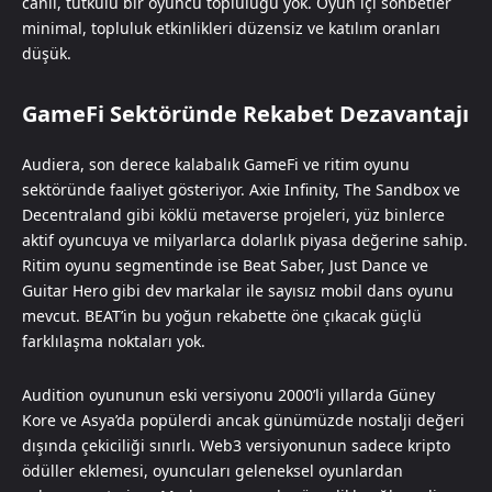
canlı, tutkulu bir oyuncu topluluğu yok. Oyun içi sohbetler
minimal, topluluk etkinlikleri düzensiz ve katılım oranları
düşük.
GameFi Sektöründe Rekabet Dezavantajı
Audiera, son derece kalabalık GameFi ve ritim oyunu
sektöründe faaliyet gösteriyor. Axie Infinity, The Sandbox ve
Decentraland gibi köklü metaverse projeleri, yüz binlerce
aktif oyuncuya ve milyarlarca dolarlık piyasa değerine sahip.
Ritim oyunu segmentinde ise Beat Saber, Just Dance ve
Guitar Hero gibi dev markalar ile sayısız mobil dans oyunu
mevcut. BEAT’in bu yoğun rekabette öne çıkacak güçlü
farklılaşma noktaları yok.
Audition oyununun eski versiyonu 2000’li yıllarda Güney
Kore ve Asya’da popülerdi ancak günümüzde nostalji değeri
dışında çekiciliği sınırlı. Web3 versiyonunun sadece kripto
ödüller eklemesi, oyuncuları geleneksel oyunlardan