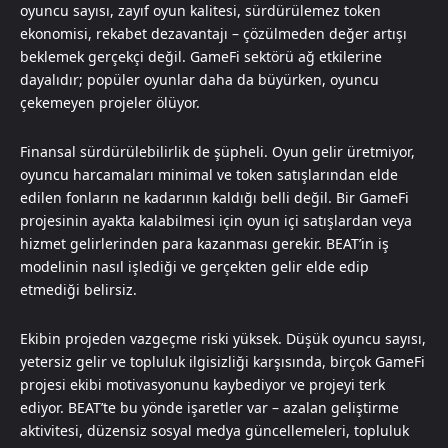
oyuncu sayısı, zayıf oyun kalitesi, sürdürülemez token
ekonomisi, rekabet dezavantajı – çözülmeden değer artışı
beklemek gerçekçi değil. GameFi sektörü ağ etkilerine
dayalıdır; popüler oyunlar daha da büyürken, oyuncu
çekemeyen projeler ölüyor.
Finansal sürdürülebilirlik de şüpheli. Oyun gelir üretmiyor,
oyuncu harcamaları minimal ve token satışlarından elde
edilen fonların ne kadarının kaldığı belli değil. Bir GameFi
projesinin ayakta kalabilmesi için oyun içi satışlardan veya
hizmet gelirlerinden para kazanması gerekir. BEAT’in iş
modelinin nasıl işlediği ve gerçekten gelir elde edip
etmediği belirsiz.
Ekibin projeden vazgeçme riski yüksek. Düşük oyuncu sayısı,
yetersiz gelir ve topluluk ilgisizliği karşısında, birçok GameFi
projesi ekibi motivasyonunu kaybediyor ve projeyi terk
ediyor. BEAT’te bu yönde işaretler var – azalan geliştirme
aktivitesi, düzensiz sosyal medya güncellemeleri, topluluk