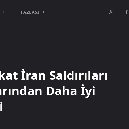
FAZLASI
at İran Saldırıları
arından Daha İyi
i