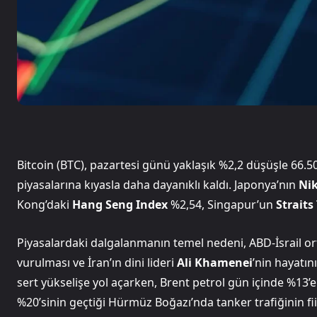
Bitcoin (BTC), pazartesi günü yaklaşık %2,2 düşüşle 66.5
piyasalarına kıyasla daha dayanıklı kaldı. Japonya’nın
Nik
Kong’daki
Hang Seng Index
%2,54, Singapur’un
Straits
Piyasalardaki dalgalanmanın temel nedeni, ABD-İsrail or
vurulması ve İran’ın dini lideri
Ali Khamenei
’nin hayatın
sert yükselişe yol açarken, Brent petrol gün içinde %13’e 
%20’sinin geçtiği Hürmüz Boğazı’nda tanker trafiğinin fiil