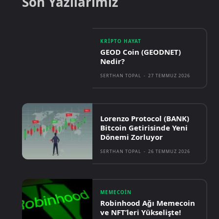
Son Yazılarımız
KRIPTO HAYAT
GEOD Coin (GEODNET)
Nedir?
SERTHAN TOPAL
-
27 TEMMUZ 2026
Lorenzo Protocol (BANK)
Bitcoin Getirisinde Yeni
Dönemi Zorluyor
SERTHAN TOPAL
-
26 TEMMUZ 2026
MEMECOIN
Robinhood Ağı Memecoin
ve NFT’leri Yükselişte!