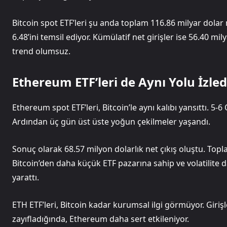
Bitcoin spot ETF’leri şu anda toplam 116.86 milyar dolar n
6.48’ini temsil ediyor. Kümülatif net girişler ise 56.40 m
trend olumsuz.
Ethereum ETF’leri de Aynı Yolu İzled
Ethereum spot ETF’leri, Bitcoin’le aynı kalıbı yansıttı. 5-6
Ardından üç gün üst üste yoğun çekilmeler yaşandı.
Sonuç olarak 68.57 milyon dolarlık net çıkış oluştu. Topl
Bitcoin’den daha küçük ETF pazarına sahip ve volatilite d
yarattı.
ETH ETF’leri, Bitcoin kadar kurumsal ilgi görmüyor. Girişle
zayıfladığında, Ethereum daha sert etkileniyor.