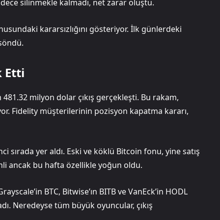
adece silinmekle kalmadı, net zarar oluştu.
usundaki kararsızlığını gösteriyor. İlk günlerdeki
 söndü.
 Etti
m 481.32 milyon dolar çıkış gerçekleşti. Bu rakam,
yor. Fidelity müşterilerinin pozisyon kapatma kararı,
ci sırada yer aldı. Eski ve köklü Bitcoin fonu, yine satış
imli ancak bu hafta özellikle yoğun oldu.
Grayscale’in BTC, Bitwise’ın BITB ve VanEck’in HODL
aşadı. Neredeyse tüm büyük oyuncular, çıkış