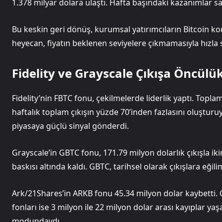
1.378 milyar dolara ulaştı. Hafta başındaki kazanımlar s
Bu keskin geri dönüş, kurumsal yatırımcıların Bitcoin kon
heyecan, fiyatın beklenen seviyelere çıkmamasıyla hızla
Fidelity ve Grayscale Çıkışa Öncülük
Fidelity’nin FBTC fonu, çekilmelerde liderlik yaptı. Topla
haftalık toplam çıkışın yüzde 70’inden fazlasını oluşturu
piyasaya güçlü sinyal gönderdi.
Grayscale’in GBTC fonu, 171.79 milyon dolarlık çıkışla ikin
baskısı altında kaldı. GBTC, tarihsel olarak çıkışlara eğil
Ark/21Shares’in ARKB fonu 45.34 milyon dolar kaybetti. 
fonları ise 3 milyon ile 22 milyon dolar arası kayıplar y
modundaydı.