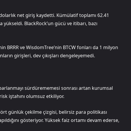
dolarlık net giriş kaydetti. Kümülatif toplamı 62.41
ra yükseldi. BlackRock’un gücü ve itibarı, bazı
’nin BRRR ve WisdomTree’nin BTCW fonları da 1 milyon
nların girişleri, dev çıkışları dengeleyemedi.
 toparlanmayı sürdürememesi sonrası artan kurumsal
risk iştahını olumsuz etkiliyor.
ört günlük çekilme çizgisi, belirsiz para politikası
ıldığını gösteriyor. Yüksek faiz ortamı devam ederse,