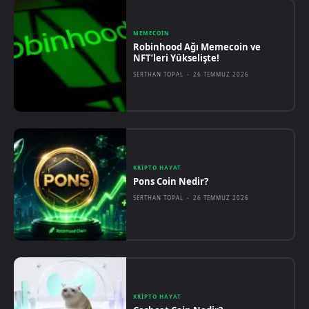
MEMECOIN
Robinhood Ağı Memecoin ve
NFT’leri Yükselişte!
SERTHAN TOPAL
-
26 TEMMUZ 2026
KRIPTO HAYAT
Pons Coin Nedir?
SERTHAN TOPAL
-
26 TEMMUZ 2026
KRIPTO HAYAT