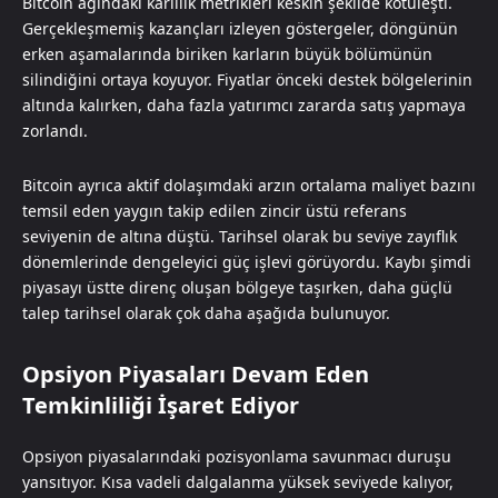
Bitcoin ağındaki karlılık metrikleri keskin şekilde kötüleşti.
Gerçekleşmemiş kazançları izleyen göstergeler, döngünün
erken aşamalarında biriken karların büyük bölümünün
silindiğini ortaya koyuyor. Fiyatlar önceki destek bölgelerinin
altında kalırken, daha fazla yatırımcı zararda satış yapmaya
zorlandı.
Bitcoin ayrıca aktif dolaşımdaki arzın ortalama maliyet bazını
temsil eden yaygın takip edilen zincir üstü referans
seviyenin de altına düştü. Tarihsel olarak bu seviye zayıflık
dönemlerinde dengeleyici güç işlevi görüyordu. Kaybı şimdi
piyasayı üstte direnç oluşan bölgeye taşırken, daha güçlü
talep tarihsel olarak çok daha aşağıda bulunuyor.
Opsiyon Piyasaları Devam Eden
Temkinliliği İşaret Ediyor
Opsiyon piyasalarındaki pozisyonlama savunmacı duruşu
yansıtıyor. Kısa vadeli dalgalanma yüksek seviyede kalıyor,