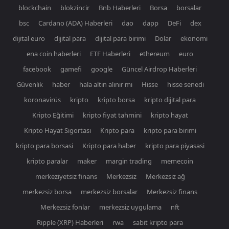
blockchain
blokzincir
Bnb Haberleri
Borsa
borsalar
bsc
Cardano (ADA) Haberleri
dao
dapp
DeFi
dex
dijital euro
dijital para
dijital para birimi
Dolar
ekonomi
ena coin haberleri
ETF Haberleri
ethereum
euro
facebook
gamefi
google
Güncel Airdrop Haberleri
Güvenlik
haber
hala altın alınır mı
Hisse
hisse senedi
koronavirüs
kripto
kripto borsa
kripto dijital para
Kripto Eğitimi
kripto fiyat tahmini
kripto hayat
Kripto Hayat Sigortası
Kripto para
kripto para birimi
kripto para borsasi
Kripto para haber
kripto para piyasasi
kripto paralar
maker
margin trading
memecoin
merkeziyetsiz finans
Merkezsiz
Merkezsiz ağ
merkezsiz borsa
merkezsiz borsalar
Merkezsiz finans
Merkezsiz fonlar
merkezsiz uygulama
nft
Ripple (XRP) Haberleri
rwa
sabit kripto para