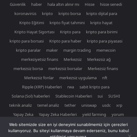
Güvenlik
haber
hala altın alınır mı
Hisse
hisse senedi
koronavirüs
kripto
kripto borsa
kripto dijital para
Kripto Eğitimi
kripto fiyat tahmini
kripto hayat
Kripto Hayat Sigortası
Kripto para
kripto para birimi
kripto para borsasi
Kripto para haber
kripto para piyasasi
kripto paralar
maker
margin trading
memecoin
merkeziyetsiz finans
Merkezsiz
Merkezsiz ağ
merkezsiz borsa
merkezsiz borsalar
Merkezsiz finans
Merkezsiz fonlar
merkezsiz uygulama
nft
Ripple (XRP) Haberleri
rwa
sabit kripto para
Solana (Sol) haberleri
Stablecoin Haberleri
sui
SUSHI
teknik analiz
temel analiz
tether
uniswap
usdc
xrp
Yapay Zeka
Yapay Zeka Haberleri
yield farming
yorum
Web sitemizde size en iyi deneyimi sunabilmemiz için çerezleri
kullanıyoruz. Bu siteyi kullanmaya devam ederseniz, bunu kabul
ettiğinizi varsayarız.