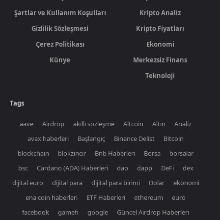
Şartlar ve Kullanım Koşulları
Kripto Analiz
Gizlilik Sözleşmesi
Kripto Fiyatları
Çerez Politikası
Ekonomi
Künye
Merkezsiz Finans
Teknoloji
Tags
aave
Airdrop
akıllı sözleşme
Altcoin
Altın
Analiz
avax haberleri
Başlangıç
Binance Delist
Bitcoin
blockchain
blokzincir
Bnb Haberleri
Borsa
borsalar
bsc
Cardano (ADA) Haberleri
dao
dapp
DeFi
dex
dijital euro
dijital para
dijital para birimi
Dolar
ekonomi
ena coin haberleri
ETF Haberleri
ethereum
euro
facebook
gamefi
google
Güncel Airdrop Haberleri