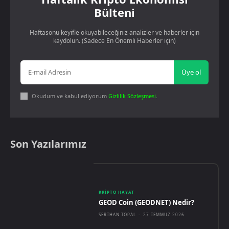
Bülteni
Haftasonu keyifle okuyabileceğiniz analizler ve haberler için
kaydolun. (Sadece En Önemli Haberler için)
Üye ol
Okudum ve kabul ediyorum
Gizlilik Sözleşmesi
.
Son Yazılarımız
KRIPTO HAYAT
GEOD Coin (GEODNET) Nedir?
SERTHAN TOPAL
-
27 TEMMUZ 2026