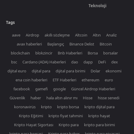
Teknoloji
Tags
aave
Airdrop
akıllı sözleşme
Altcoin
Altın
Analiz
avax haberleri
Başlangıç
Binance Delist
Bitcoin
blockchain
blokzincir
Bnb Haberleri
Borsa
borsalar
bsc
Cardano (ADA) Haberleri
dao
dapp
DeFi
dex
dijital euro
dijital para
dijital para birimi
Dolar
ekonomi
ena coin haberleri
ETF Haberleri
ethereum
euro
facebook
gamefi
google
Güncel Airdrop Haberleri
Güvenlik
haber
hala altın alınır mı
Hisse
hisse senedi
koronavirüs
kripto
kripto borsa
kripto dijital para
Kripto Eğitimi
kripto fiyat tahmini
kripto hayat
Kripto Hayat Sigortası
Kripto para
kripto para birimi
kripto para borsasi
Kripto para haber
kripto para piyasasi