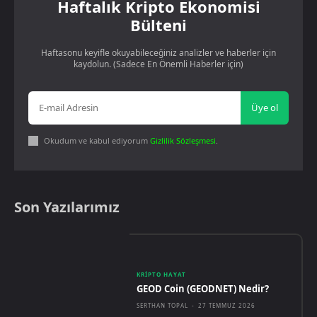
Haftalık Kripto Ekonomisi
Bülteni
Haftasonu keyifle okuyabileceğiniz analizler ve haberler için
kaydolun. (Sadece En Önemli Haberler için)
Üye ol
Okudum ve kabul ediyorum
Gizlilik Sözleşmesi
.
Son Yazılarımız
KRIPTO HAYAT
GEOD Coin (GEODNET) Nedir?
SERTHAN TOPAL
-
27 TEMMUZ 2026