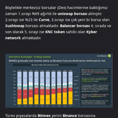
Böylelikle merkezsiz borsalar (Dex) hacimlerine baktığımız
zaman 1.sırayı %69 ağırlık ile
uniswap borsası
almıştır.
2.sırayı ise %23 ile
Curve
, 3.sırayı ise çok yeni bi borsa olan
Sushiswap
borsası almaktadır.
Balancer borsası
4. sırada ve
son olarak 5. sırayı ise
KNC token
sahibi olan
Kyber
network
almaktadır.
Türev piyasalarda
Bitmex
yerini
Binance
borsasına