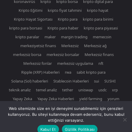
koronavirüs
kripto
kripto borsa
kripto dijital para
Kripto Eğitimi
kripto fiyat tahmini
kripto hayat
Kripto Hayat Sigortası
Kripto para
kripto para birimi
kripto para borsasi
Kripto para haber
kripto para piyasasi
kripto paralar
maker
margin trading
memecoin
merkeziyetsiz finans
Merkezsiz
Merkezsiz ağ
merkezsiz borsa
merkezsiz borsalar
Merkezsiz finans
Merkezsiz fonlar
merkezsiz uygulama
nft
Ripple (XRP) Haberleri
rwa
sabit kripto para
Solana (Sol) haberleri
Stablecoin Haberleri
sui
SUSHI
teknik analiz
temel analiz
tether
uniswap
usdc
xrp
Yapay Zeka
Yapay Zeka Haberleri
yield farming
yorum
Web sitemizde size en iyi deneyimi sunabilmemiz için çerezleri
kullanıyoruz. Bu siteyi kullanmaya devam ederseniz, bunu kabul
ettiğinizi varsayarız.
© Newspaper WordPress Theme by TagDiv
Kabul Et
Gizlilik Politikası