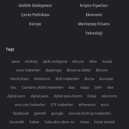
Gizlilik Sözleşmesi
Kripto Fiyatları
Çerez Politikası
Ekonomi
Künye
Merkezsiz Finans
Teknoloji
Tags
aave
Airdrop
akıllı sözleşme
Altcoin
Altın
Analiz
avax haberleri
Başlangıç
Binance Delist
Bitcoin
blockchain
blokzincir
Bnb Haberleri
Borsa
borsalar
bsc
Cardano (ADA) Haberleri
dao
dapp
DeFi
dex
dijital euro
dijital para
dijital para birimi
Dolar
ekonomi
ena coin haberleri
ETF Haberleri
ethereum
euro
facebook
gamefi
google
Güncel Airdrop Haberleri
Güvenlik
haber
hala altın alınır mı
Hisse
hisse senedi