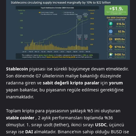
Stablecoin
piyasası ise sürekli büyümeye devam etmektedir.
Son dönemde G7 ülkelerinin maliye bakanlığı düzeyinde
radarına giren ve
sabit değerli kripto paralar
için
yorum
yapan bakanlar, bu piyasanın regüle edilmesi gerektiğine
inanmaktadır.
Toplam kripto para piyasasının yaklaşık %5 ini oluşturan
stable coinler
, 2 aylık performansları toplamda %36
olmuştur. 1. sırayı usdt (tether), ikinci sırayı
USDC
, üçüncü
sırayı ise
DAI
almaktadır. Binance’nin sahip olduğu BUSD ise