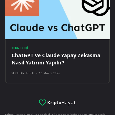
TEKNOLOJI
ChatGPT ve Claude Yapay Zekasına
Nasıl Yatırım Yapılır?
SERTHAN TOPAL
-
16 MAYIS 2026
Kripto
Hayat
Kripto Hayat güncel ve son dakika kripto para haberleri ve analizleriyle