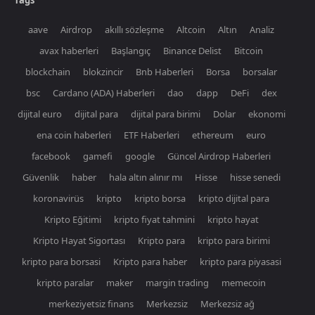
aave
Airdrop
akıllı sözleşme
Altcoin
Altın
Analiz
avax haberleri
Başlangıç
Binance Delist
Bitcoin
blockchain
blokzincir
Bnb Haberleri
Borsa
borsalar
bsc
Cardano (ADA) Haberleri
dao
dapp
DeFi
dex
dijital euro
dijital para
dijital para birimi
Dolar
ekonomi
ena coin haberleri
ETF Haberleri
ethereum
euro
facebook
gamefi
google
Güncel Airdrop Haberleri
Güvenlik
haber
hala altın alınır mı
Hisse
hisse senedi
koronavirüs
kripto
kripto borsa
kripto dijital para
Kripto Eğitimi
kripto fiyat tahmini
kripto hayat
Kripto Hayat Sigortası
Kripto para
kripto para birimi
kripto para borsasi
Kripto para haber
kripto para piyasasi
kripto paralar
maker
margin trading
memecoin
merkeziyetsiz finans
Merkezsiz
Merkezsiz ağ