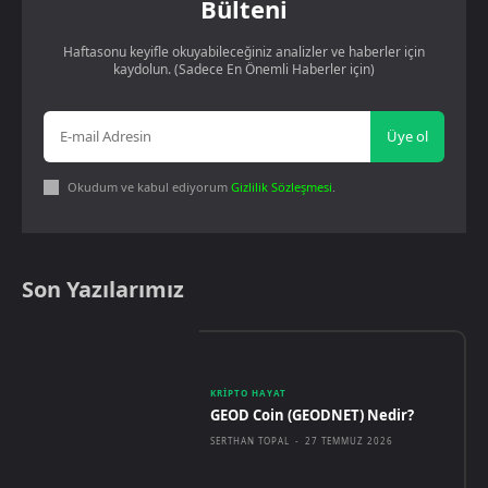
Bülteni
Haftasonu keyifle okuyabileceğiniz analizler ve haberler için
kaydolun. (Sadece En Önemli Haberler için)
Üye ol
Okudum ve kabul ediyorum
Gizlilik Sözleşmesi
.
Son Yazılarımız
KRIPTO HAYAT
GEOD Coin (GEODNET) Nedir?
SERTHAN TOPAL
-
27 TEMMUZ 2026