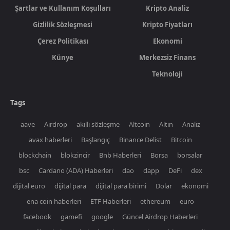
Şartlar ve Kullanım Koşulları
Kripto Analiz
Gizlilik Sözleşmesi
Kripto Fiyatları
Çerez Politikası
Ekonomi
Künye
Merkezsiz Finans
Teknoloji
Tags
aave
Airdrop
akıllı sözleşme
Altcoin
Altın
Analiz
avax haberleri
Başlangıç
Binance Delist
Bitcoin
blockchain
blokzincir
Bnb Haberleri
Borsa
borsalar
bsc
Cardano (ADA) Haberleri
dao
dapp
DeFi
dex
dijital euro
dijital para
dijital para birimi
Dolar
ekonomi
ena coin haberleri
ETF Haberleri
ethereum
euro
facebook
gamefi
google
Güncel Airdrop Haberleri