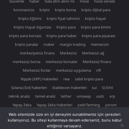
Güvenlik
haber
hala altın alınır mı
Hisse
hisse senedi
koronavirüs
kripto
kripto borsa
kripto dijital para
Kripto Eğitimi
kripto fiyat tahmini
kripto hayat
Kripto Hayat Sigortası
Kripto para
kripto para birimi
kripto para borsasi
Kripto para haber
kripto para piyasasi
kripto paralar
maker
margin trading
memecoin
merkeziyetsiz finans
Merkezsiz
Merkezsiz ağ
merkezsiz borsa
merkezsiz borsalar
Merkezsiz finans
Merkezsiz fonlar
merkezsiz uygulama
nft
Ripple (XRP) Haberleri
rwa
sabit kripto para
Solana (Sol) haberleri
Stablecoin Haberleri
sui
SUSHI
teknik analiz
temel analiz
tether
uniswap
usdc
xrp
Yapay Zeka
Yapay Zeka Haberleri
yield farming
yorum
Web sitemizde size en iyi deneyimi sunabilmemiz için çerezleri
kullanıyoruz. Bu siteyi kullanmaya devam ederseniz, bunu kabul
ettiğinizi varsayarız.