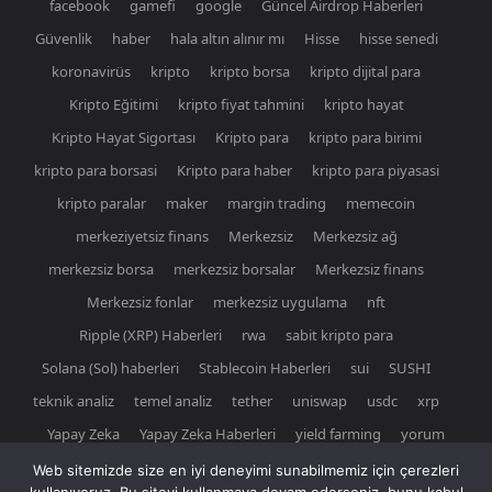
facebook
gamefi
google
Güncel Airdrop Haberleri
Güvenlik
haber
hala altın alınır mı
Hisse
hisse senedi
koronavirüs
kripto
kripto borsa
kripto dijital para
Kripto Eğitimi
kripto fiyat tahmini
kripto hayat
Kripto Hayat Sigortası
Kripto para
kripto para birimi
kripto para borsasi
Kripto para haber
kripto para piyasasi
kripto paralar
maker
margin trading
memecoin
merkeziyetsiz finans
Merkezsiz
Merkezsiz ağ
merkezsiz borsa
merkezsiz borsalar
Merkezsiz finans
Merkezsiz fonlar
merkezsiz uygulama
nft
Ripple (XRP) Haberleri
rwa
sabit kripto para
Solana (Sol) haberleri
Stablecoin Haberleri
sui
SUSHI
teknik analiz
temel analiz
tether
uniswap
usdc
xrp
Yapay Zeka
Yapay Zeka Haberleri
yield farming
yorum
Web sitemizde size en iyi deneyimi sunabilmemiz için çerezleri