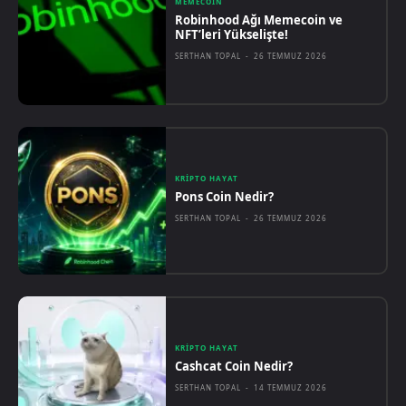
MEMECOIN
Robinhood Ağı Memecoin ve
NFT’leri Yükselişte!
SERTHAN TOPAL
-
26 TEMMUZ 2026
KRIPTO HAYAT
Pons Coin Nedir?
SERTHAN TOPAL
-
26 TEMMUZ 2026
KRIPTO HAYAT
Cashcat Coin Nedir?
SERTHAN TOPAL
-
14 TEMMUZ 2026