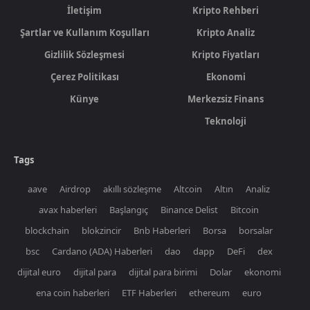
İletişim
Kripto Rehberi
Şartlar ve Kullanım Koşulları
Kripto Analiz
Gizlilik Sözleşmesi
Kripto Fiyatları
Çerez Politikası
Ekonomi
Künye
Merkezsiz Finans
Teknoloji
Tags
aave
Airdrop
akıllı sözleşme
Altcoin
Altın
Analiz
avax haberleri
Başlangıç
Binance Delist
Bitcoin
blockchain
blokzincir
Bnb Haberleri
Borsa
borsalar
bsc
Cardano (ADA) Haberleri
dao
dapp
DeFi
dex
dijital euro
dijital para
dijital para birimi
Dolar
ekonomi
ena coin haberleri
ETF Haberleri
ethereum
euro