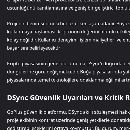
üstünlüğünü kanıtlamasına ve geniş bir geliştirici toplu
Projenin benimsenmesi henüz erken aşamadadır. Büyük m
kullanmaya başlaması, kriptonun değerini olumlu etkile
kolay değildir. Kullanıcı deneyimi, işlem maliyetleri ve en
başarısını belirleyecektir.
Kripto piyasasının genel durumu da DSync’i doğrudan etki
döngülerine göre değişmektedir. Boğa piyasalarında yatırı
piyasalarında temel teknolojilere odaklanma eğilimi art
DSync Güvenlik Uyarıları ve Kritik R
GoPlus güvenlik platformu, DSync akıllı sözleşmesi hakkın
proje ekibinin kontrat üzerinde geniş yetkilerle donatıl
değiştirebileceklerini ortaya koymuştur. Bu durum, merke