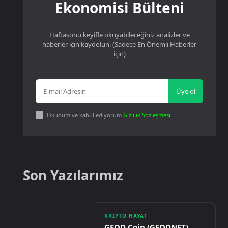
Ekonomisi Bülteni
Haftasonu keyifle okuyabileceğiniz analizler ve
haberler için kaydolun. (Sadece En Önemli Haberler
için)
Üye ol
Okudum ve kabul ediyorum
Gizlilik Sözleşmesi
.
Son Yazılarımız
KRIPTO HAYAT
GEOD Coin (GEODNET)