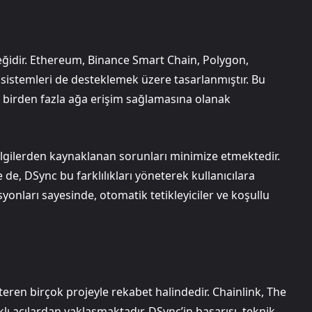
teğidir. Ethereum, Binance Smart Chain, Polygon,
osistemleri de desteklemek üzere tasarlanmıştır. Bu
en birden fazla ağa erişim sağlamasına olanak
bilgilerden kaynaklanan sorunları minimize etmektedir.
 de, DSync bu farklılıkları yöneterek kullanıcılara
yonları sayesinde, otomatik tetikleyiciler ve koşullu
teren birçok projeyle rekabet halindedir. Chainlink, The
lı açılardan yaklaşmaktadır. DSync’in başarısı, teknik