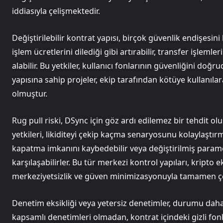
iddiasıyla çelişmektedir.
Değiştirilebilir kontrat yapısı, birçok güvenlik endişesin
işlem ücretlerini dilediği gibi artırabilir, transfer işlemler
alabilir. Bu yetkiler, kullanıcı fonlarının güvenliğini do
yapısına sahip projeler, ekip tarafından kötüye kullanıl
olmuştur.
Rug pull riski, DSync için göz ardı edilemez bir tehdit o
yetkileri, likiditeyi çekip kaçma senaryosunu kolaylaştırm
kapatma imkanını kaybedebilir veya değiştirilmiş param
karşılaşabilirler. Bu tür merkezi kontrol yapıları, kript
merkeziyetsizlik ve güven minimizasyonuyla tamamen çe
Denetim eksikliği veya yetersiz denetimler, durumu daha
kapsamlı denetimleri olmadan, kontrat içindeki gizli fonk