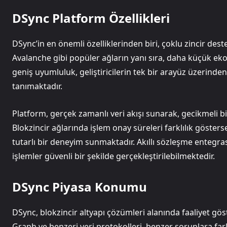
DSync Platform Özellikleri
DSync’in en önemli özelliklerinden biri, çoklu zincir des
Avalanche gibi popüler ağların yanı sıra, daha küçük ek
geniş uyumluluk, geliştiricilerin tek bir arayüz üzerind
tanımaktadır.
Platform, gerçek zamanlı veri akışı sunarak, gecikmeli 
Blokzincir ağlarında işlem onay süreleri farklılık gösterse
tutarlı bir deneyim sunmaktadır. Akıllı sözleşme entegras
işlemler güvenli bir şekilde gerçekleştirilebilmektedir.
DSync Piyasa Konumu
DSync, blokzincir altyapı çözümleri alanında faaliyet gös
Graph ve benzeri veri protokolleri, benzer sorunlara fark