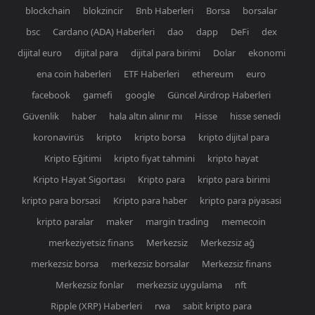
blockchain
blokzincir
Bnb Haberleri
Borsa
borsalar
bsc
Cardano (ADA) Haberleri
dao
dapp
DeFi
dex
dijital euro
dijital para
dijital para birimi
Dolar
ekonomi
ena coin haberleri
ETF Haberleri
ethereum
euro
facebook
gamefi
google
Güncel Airdrop Haberleri
Güvenlik
haber
hala altın alınır mı
Hisse
hisse senedi
koronavirüs
kripto
kripto borsa
kripto dijital para
Kripto Eğitimi
kripto fiyat tahmini
kripto hayat
Kripto Hayat Sigortası
Kripto para
kripto para birimi
kripto para borsasi
Kripto para haber
kripto para piyasasi
kripto paralar
maker
margin trading
memecoin
merkeziyetsiz finans
Merkezsiz
Merkezsiz ağ
merkezsiz borsa
merkezsiz borsalar
Merkezsiz finans
Merkezsiz fonlar
merkezsiz uygulama
nft
Ripple (XRP) Haberleri
rwa
sabit kripto para