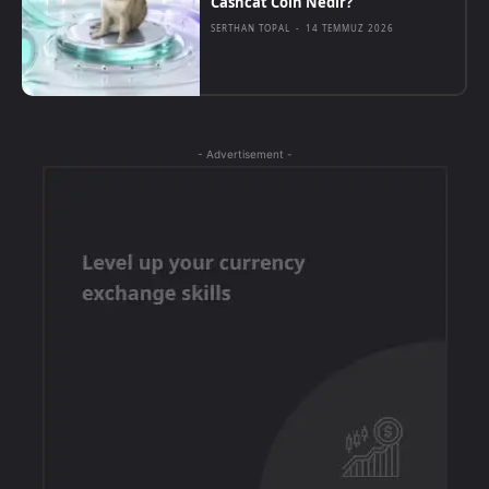
Cashcat Coin Nedir?
SERTHAN TOPAL
-
14 TEMMUZ 2026
- Advertisement -