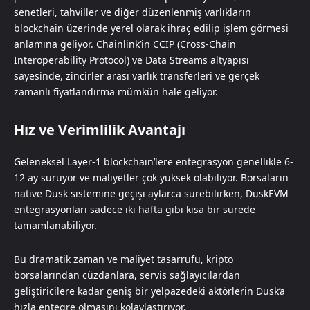
senetleri, tahviller ve diğer düzenlenmiş varlıkların
blockchain üzerinde yerel olarak ihraç edilip işlem görmesi
anlamına geliyor. Chainlink’in CCIP (Cross-Chain
Interoperability Protocol) ve Data Streams altyapısı
sayesinde, zincirler arası varlık transferleri ve gerçek
zamanlı fiyatlandırma mümkün hale geliyor.
Hız ve Verimlilik Avantajı
Geleneksel Layer-1 blockchain’lere entegrasyon genellikle 6-
12 ay sürüyor ve maliyetler çok yüksek olabiliyor. Borsaların
native Dusk sistemine geçişi aylarca sürebilirken, DuskEVM
entegrasyonları sadece iki hafta gibi kısa bir sürede
tamamlanabiliyor.
Bu dramatik zaman ve maliyet tasarrufu, kripto
borsalarından cüzdanlara, servis sağlayıcılardan
geliştiricilere kadar geniş bir yelpazedeki aktörlerin Dusk’a
hızla entegre olmasını kolaylaştırıyor.