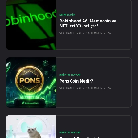
MEMECOIN
Robinhood Ağı Memecoin ve
NFT’leri Yükselişte!
SERTHAN TOPAL
-
26 TEMMUZ 2026
KRIPTO HAYAT
Pons Coin Nedir?
SERTHAN TOPAL
-
26 TEMMUZ 2026
KRIPTO HAYAT