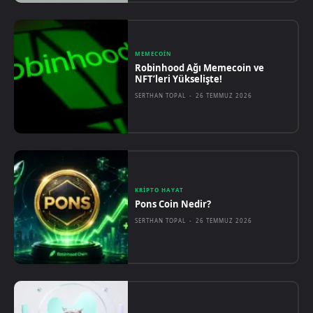
MEMECOIN
Robinhood Ağı Memecoin ve
NFT’leri Yükselişte!
SERTHAN TOPAL
-
26 TEMMUZ 2026
KRIPTO HAYAT
Pons Coin Nedir?
SERTHAN TOPAL
-
26 TEMMUZ 2026