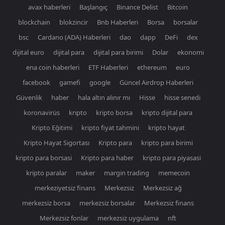
avax haberleri
Başlangıç
Binance Delist
Bitcoin
blockchain
blokzincir
Bnb Haberleri
Borsa
borsalar
bsc
Cardano (ADA) Haberleri
dao
dapp
DeFi
dex
dijital euro
dijital para
dijital para birimi
Dolar
ekonomi
ena coin haberleri
ETF Haberleri
ethereum
euro
facebook
gamefi
google
Güncel Airdrop Haberleri
Güvenlik
haber
hala altın alınır mı
Hisse
hisse senedi
koronavirüs
kripto
kripto borsa
kripto dijital para
Kripto Eğitimi
kripto fiyat tahmini
kripto hayat
Kripto Hayat Sigortası
Kripto para
kripto para birimi
kripto para borsasi
Kripto para haber
kripto para piyasasi
kripto paralar
maker
margin trading
memecoin
merkeziyetsiz finans
Merkezsiz
Merkezsiz ağ
merkezsiz borsa
merkezsiz borsalar
Merkezsiz finans
Merkezsiz fonlar
merkezsiz uygulama
nft