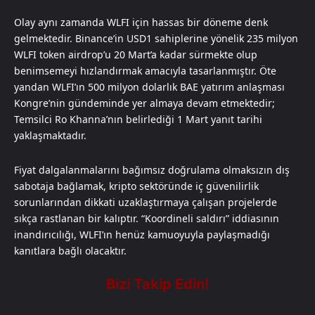
Olay aynı zamanda WLFI için hassas bir döneme denk
gelmektedir. Binance’in USD1 sahiplerine yönelik 235 milyon
WLFI token airdrop’u 20 Mart’a kadar sürmekte olup
benimsemeyi hızlandırmak amacıyla tasarlanmıştır. Öte
yandan WLFI’ın 500 milyon dolarlık BAE yatırım anlaşması
Kongre’nin gündeminde yer almaya devam etmektedir;
Temsilci Ro Khanna’nın belirlediği 1 Mart yanıt tarihi
yaklaşmaktadır.
Fiyat dalgalanmalarını bağımsız doğrulama olmaksızın dış
sabotaja bağlamak, kripto sektöründe iç güvenilirlik
sorunlarından dikkati uzaklaştırmaya çalışan projelerde
sıkça rastlanan bir kalıptır. “Koordineli saldırı” iddiasının
inandırıcılığı, WLFI’ın henüz kamuoyuyla paylaşmadığı
kanıtlara bağlı olacaktır.