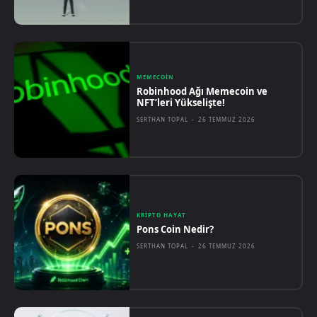
MEMECOIN
Robinhood Ağı Memecoin ve
NFT’leri Yükselişte!
SERTHAN TOPAL
-
26 TEMMUZ 2026
KRIPTO HAYAT
Pons Coin Nedir?
SERTHAN TOPAL
-
26 TEMMUZ 2026