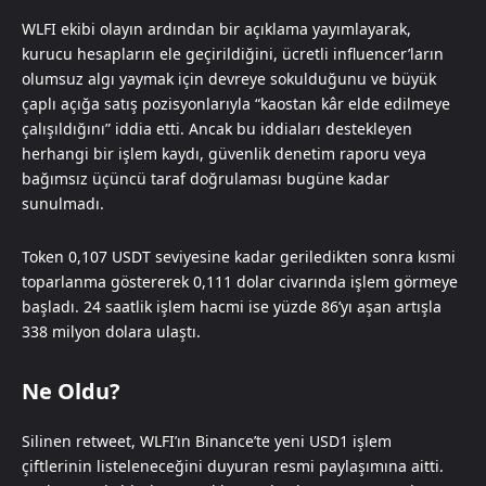
WLFI ekibi olayın ardından bir açıklama yayımlayarak,
kurucu hesapların ele geçirildiğini, ücretli influencer’ların
olumsuz algı yaymak için devreye sokulduğunu ve büyük
çaplı açığa satış pozisyonlarıyla “kaostan kâr elde edilmeye
çalışıldığını” iddia etti. Ancak bu iddiaları destekleyen
herhangi bir işlem kaydı, güvenlik denetim raporu veya
bağımsız üçüncü taraf doğrulaması bugüne kadar
sunulmadı.
Token 0,107 USDT seviyesine kadar geriledikten sonra kısmi
toparlanma göstererek 0,111 dolar civarında işlem görmeye
başladı. 24 saatlik işlem hacmi ise yüzde 86’yı aşan artışla
338 milyon dolara ulaştı.
Ne Oldu?
Silinen retweet, WLFI’ın Binance’te yeni USD1 işlem
çiftlerinin listeleneceğini duyuran resmi paylaşımına aitti.