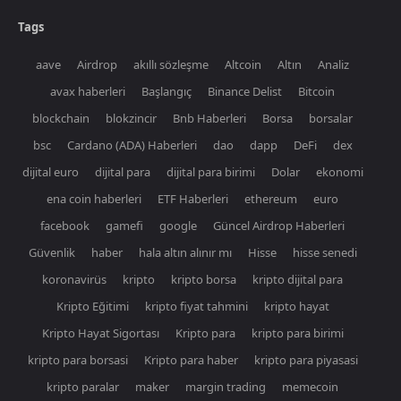
Tags
aave
Airdrop
akıllı sözleşme
Altcoin
Altın
Analiz
avax haberleri
Başlangıç
Binance Delist
Bitcoin
blockchain
blokzincir
Bnb Haberleri
Borsa
borsalar
bsc
Cardano (ADA) Haberleri
dao
dapp
DeFi
dex
dijital euro
dijital para
dijital para birimi
Dolar
ekonomi
ena coin haberleri
ETF Haberleri
ethereum
euro
facebook
gamefi
google
Güncel Airdrop Haberleri
Güvenlik
haber
hala altın alınır mı
Hisse
hisse senedi
koronavirüs
kripto
kripto borsa
kripto dijital para
Kripto Eğitimi
kripto fiyat tahmini
kripto hayat
Kripto Hayat Sigortası
Kripto para
kripto para birimi
kripto para borsasi
Kripto para haber
kripto para piyasasi
kripto paralar
maker
margin trading
memecoin