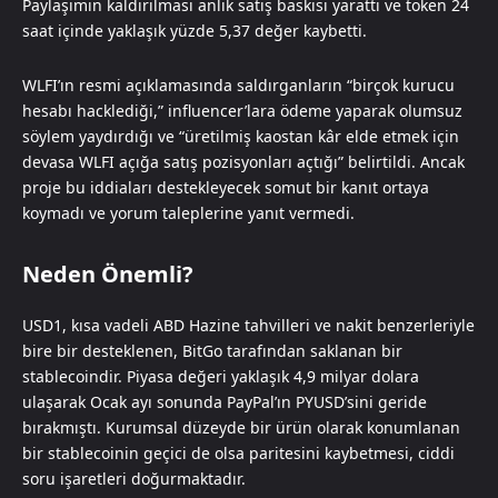
Paylaşımın kaldırılması anlık satış baskısı yarattı ve token 24
saat içinde yaklaşık yüzde 5,37 değer kaybetti.
WLFI’ın resmi açıklamasında saldırganların “birçok kurucu
hesabı hacklediği,” influencer’lara ödeme yaparak olumsuz
söylem yaydırdığı ve “üretilmiş kaostan kâr elde etmek için
devasa WLFI açığa satış pozisyonları açtığı” belirtildi. Ancak
proje bu iddiaları destekleyecek somut bir kanıt ortaya
koymadı ve yorum taleplerine yanıt vermedi.
Neden Önemli?
USD1, kısa vadeli ABD Hazine tahvilleri ve nakit benzerleriyle
bire bir desteklenen, BitGo tarafından saklanan bir
stablecoindir. Piyasa değeri yaklaşık 4,9 milyar dolara
ulaşarak Ocak ayı sonunda PayPal’ın PYUSD’sini geride
bırakmıştı. Kurumsal düzeyde bir ürün olarak konumlanan
bir stablecoinin geçici de olsa paritesini kaybetmesi, ciddi
soru işaretleri doğurmaktadır.