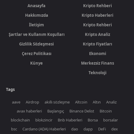
Anasayfa
Kripto Rehberi
Hakkımızda
Kripto Haberleri
İletişim
Kripto Rehberi
Şartlar ve Kullanım Koşulları
Kripto Analiz
Gizlilik Sözleşmesi
Kripto Fiyatları
Çerez Politikası
Ekonomi
Künye
Merkezsiz Finans
Teknoloji
Tags
aave
Airdrop
akıllı sözleşme
Altcoin
Altın
Analiz
avax haberleri
Başlangıç
Binance Delist
Bitcoin
blockchain
blokzincir
Bnb Haberleri
Borsa
borsalar
bsc
Cardano (ADA) Haberleri
dao
dapp
DeFi
dex