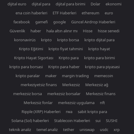
dijital euro
dijital para
dijital para birimi
Dolar
ekonomi
ena coin haberleri
ETF Haberleri
ethereum
euro
facebook
gamefi
google
Güncel Airdrop Haberleri
Güvenlik
haber
hala altın alınır mı
Hisse
hisse senedi
koronavirüs
kripto
kripto borsa
kripto dijital para
Kripto Eğitimi
kripto fiyat tahmini
kripto hayat
Kripto Hayat Sigortası
Kripto para
kripto para birimi
kripto para borsasi
Kripto para haber
kripto para piyasasi
kripto paralar
maker
margin trading
memecoin
merkeziyetsiz finans
Merkezsiz
Merkezsiz ağ
merkezsiz borsa
merkezsiz borsalar
Merkezsiz finans
Merkezsiz fonlar
merkezsiz uygulama
nft
Ripple (XRP) Haberleri
rwa
sabit kripto para
Solana (Sol) haberleri
Stablecoin Haberleri
sui
SUSHI
teknik analiz
temel analiz
tether
uniswap
usdc
xrp