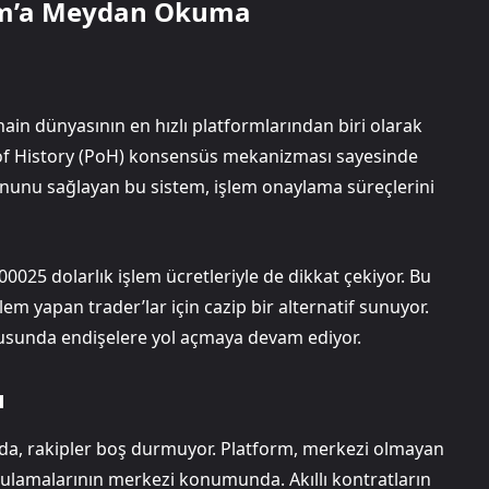
eum’a Meydan Okuma
hain dünyasının en hızlı platformlarından biri olarak
of of History (PoH) konsensüs mekanizması sayesinde
nu sağlayan bu sistem, işlem onaylama süreçlerini
00025 dolarlık işlem ücretleriyle de dikkat çekiyor. Bu
şlem yapan trader’lar için cazip bir alternatif sunuyor.
onusunda endişelere yol açmaya devam ediyor.
ı
 da, rakipler boş durmuyor. Platform, merkezi olmayan
ygulamalarının merkezi konumunda. Akıllı kontratların