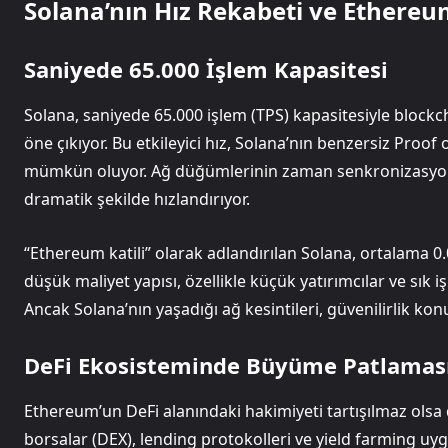
Solana’nın Hız Rekabeti ve Ether
Saniyede 65.000 İşlem Kapasitesi
Solana, saniyede 65.000 işlem (TPS) kapasitesiyle blockc
öne çıkıyor. Bu etkileyici hız, Solana’nın benzersiz Pro
mümkün oluyor. Ağ düğümlerinin zaman senkronizasyonu
dramatik şekilde hızlandırıyor.
“Ethereum katili” olarak adlandırılan Solana, ortalama 0.
düşük maliyet yapısı, özellikle küçük yatırımcılar ve sık i
Ancak Solana’nın yaşadığı ağ kesintileri, güvenilirlik k
DeFi Ekosisteminde Büyüme Patlamas
Ethereum’un DeFi alanındaki hakimiyeti tartışılmaz olsa
borsalar (DEX), lending protokolleri ve yield farming u