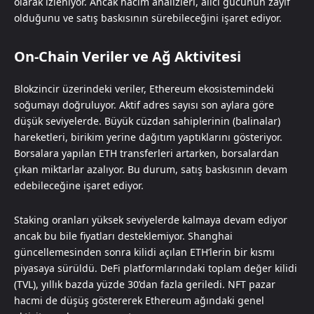
olarak izleniyor. Ancak hacim analizleri, alıcı gücünün zayıf
olduğunu ve satış baskısının sürebileceğini işaret ediyor.
On-Chain Veriler ve Ağ Aktivitesi
Blokzincir üzerindeki veriler, Ethereum ekosistemindeki
soğumayı doğruluyor. Aktif adres sayısı son aylara göre
düşük seviyelerde. Büyük cüzdan sahiplerinin (balinalar)
hareketleri, birikim yerine dağıtım yaptıklarını gösteriyor.
Borsalara yapılan ETH transferleri artarken, borsalardan
çıkan miktarlar azalıyor. Bu durum, satış baskısının devam
edebileceğine işaret ediyor.
Staking oranları yüksek seviyelerde kalmaya devam ediyor
ancak bu bile fiyatları desteklemiyor. Shanghai
güncellemesinden sonra kilidi açılan ETH’lerin bir kısmı
piyasaya sürüldü. DeFi platformlarındaki toplam değer kilidi
(TVL), yıllık bazda yüzde 30’dan fazla geriledi. NFT pazar
hacmi de düşüş göstererek Ethereum ağındaki genel