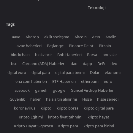
Teknoloji
Tags
aave
Airdrop
akıllı sözleşme
Altcoin
Altın
Analiz
avax haberleri
Başlangıç
Binance Delist
Bitcoin
blockchain
blokzincir
Bnb Haberleri
Borsa
borsalar
bsc
Cardano (ADA) Haberleri
dao
dapp
DeFi
dex
dijital euro
dijital para
dijital para birimi
Dolar
ekonomi
ena coin haberleri
ETF Haberleri
ethereum
euro
facebook
gamefi
google
Güncel Airdrop Haberleri
Güvenlik
haber
hala altın alınır mı
Hisse
hisse senedi
koronavirüs
kripto
kripto borsa
kripto dijital para
Kripto Eğitimi
kripto fiyat tahmini
kripto hayat
Kripto Hayat Sigortası
Kripto para
kripto para birimi