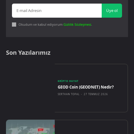
Üye ol
Okudum ve kabul ediyorum
Gizlilik Sözleşmesi
.
Son Yazılarımız
KRIPTO HAYAT
GEOD Coin (GEODNET) Nedir?
SERTHAN TOPAL
-
27 TEMMUZ 2026