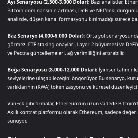
Ayı Senaryosu (2.500-3.000 Dolar):
Bazı analistler, Eth
Bitcoin dominansının artması, DeFi ve NFT’deki durgunluk
analizde, düşen kanal formasyonu kırılmadığı sürece bas
Baz Senaryo (4.000-6.000 Dolar):
Orta yol senaryosunda,
görmez. ETF staking onayları, Layer-2 büyümesi ve DeFi’
ve Pectra güncellemeleri, ağ verimliliğini artırabilir.
Boğa Senaryosu (8.000-12.000 Dolar):
İyimser tahminle
seviyelerine ulaşabileceğini öngörüyor. Bu senaryo, k
varlıklarının (RWA) tokenizasyonu ve küresel düzenleyici n
VanEck gibi firmalar, Ethereum’un uzun vadede Bitcoin
Akıllı kontrat platformu olarak Ethereum, sadece değer 
sunuyor.