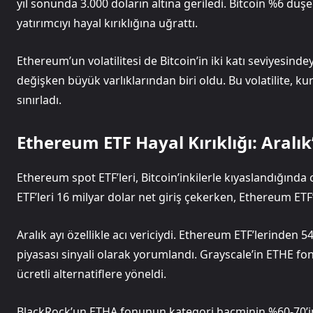
yıl sonunda 3.000 doların altına geriledi. Bitcoin %6 dü
yatırımcıyı hayal kırıklığına uğrattı.
Ethereum’un volatilitesi de Bitcoin’in iki katı seviyesinde
değişken büyük varlıklarından biri oldu. Bu volatilite, ku
sınırladı.
Ethereum ETF Hayal Kırıklığı: Aralık
Ethereum spot ETF’leri, Bitcoin’inkilerle kıyaslandığınd
ETF’leri 16 milyar dolar net giriş çekerken, Ethereum ETF’l
Aralık ayı özellikle acı vericiydi. Ethereum ETF’lerinden 54
piyasası sinyali olarak yorumlandı. Grayscale’in ETHE fon
ücretli alternatiflere yöneldi.
BlackRock’un ETHA fonunun kategori hacminin %60-70’ini 