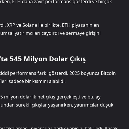
şerken, ETH daha zayıf performans gösterdi ve birçok
ydi. XRP ve Solana ile birlikte, ETH piyasanın en
rumsal yatırımcıları caydırdı ve sermaye girişini
’ta 545 Milyon Dolar Çıkış
a ciddi performans farkı gösterdi. 2025 boyunca Bitcoin
eri sadece bir kısmını alabildi.
5 milyon dolarlık net çıkış gerçekleşti ve bu, ayı
undan sürekli çıkışlar yaşanırken, yatırımcılar düşük
yakalaması, piyasada liderlik yapısını belirledi. Ancak