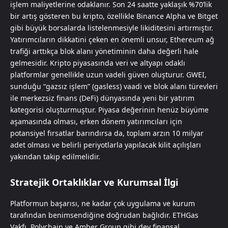
işlem maliyetlerine odaklanır. Son 24 saatte yaklaşık %70’lik
bir artış gösteren bu kripto, özellikle Binance Alpha ve Bitget
gibi büyük borsalarda listelenmesiyle likiditesini artırmıştır.
Yatırımcıların dikkatini çeken en önemli unsur, Ethereum ağ
trafiği arttıkça blok alanı yönetiminin daha değerli hale
gelmesidir. Kripto piyasasında veri ve altyapı odaklı
platformlar genellikle uzun vadeli güven oluşturur. GWEI,
sunduğu “gazsız işlem” (gasless) vaadi ve blok alanı türevleri
ile merkezsiz finans (DeFi) dünyasında yeni bir yatırım
kategorisi oluşturmuştur. Piyasa değerinin henüz büyüme
aşamasında olması, erken dönem yatırımcıları için
potansiyel fırsatlar barındırsa da, toplam arzın 10 milyar
adet olması ve belirli periyotlarla yapılacak kilit açılışları
yakından takip edilmelidir.
Stratejik Ortaklıklar ve Kurumsal İlgi
Platformun başarısı, ne kadar çok uygulama ve kurum
tarafından benimsendiğine doğrudan bağlıdır. ETHGas
Vakfı, Polychain ve Amber Group gibi dev finansal