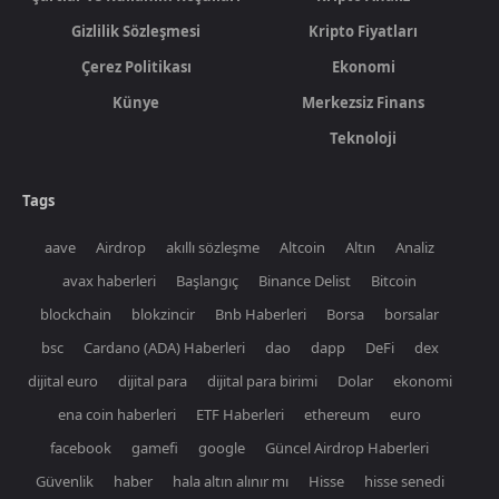
Gizlilik Sözleşmesi
Kripto Fiyatları
Çerez Politikası
Ekonomi
Künye
Merkezsiz Finans
Teknoloji
Tags
aave
Airdrop
akıllı sözleşme
Altcoin
Altın
Analiz
avax haberleri
Başlangıç
Binance Delist
Bitcoin
blockchain
blokzincir
Bnb Haberleri
Borsa
borsalar
bsc
Cardano (ADA) Haberleri
dao
dapp
DeFi
dex
dijital euro
dijital para
dijital para birimi
Dolar
ekonomi
ena coin haberleri
ETF Haberleri
ethereum
euro
facebook
gamefi
google
Güncel Airdrop Haberleri
Güvenlik
haber
hala altın alınır mı
Hisse
hisse senedi