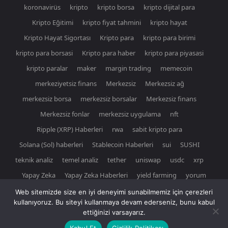
koronavirüs
kripto
kripto borsa
kripto dijital para
Kripto Eğitimi
kripto fiyat tahmini
kripto hayat
Kripto Hayat Sigortası
Kripto para
kripto para birimi
kripto para borsasi
Kripto para haber
kripto para piyasasi
kripto paralar
maker
margin trading
memecoin
merkeziyetsiz finans
Merkezsiz
Merkezsiz ağ
merkezsiz borsa
merkezsiz borsalar
Merkezsiz finans
Merkezsiz fonlar
merkezsiz uygulama
nft
Ripple (XRP) Haberleri
rwa
sabit kripto para
Solana (Sol) haberleri
Stablecoin Haberleri
sui
SUSHI
teknik analiz
temel analiz
tether
uniswap
usdc
xrp
Yapay Zeka
Yapay Zeka Haberleri
yield farming
yorum
Web sitemizde size en iyi deneyimi sunabilmemiz için çerezleri
kullanıyoruz. Bu siteyi kullanmaya devam ederseniz, bunu kabul
ettiğinizi varsayarız.
© Newspaper WordPress Theme by TagDiv
Kabul Et
Gizlilik Politikası