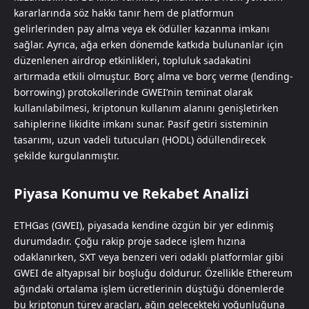
kararlarında söz hakkı tanır hem de platformun
gelirlerinden pay alma veya ek ödüller kazanma imkanı
sağlar. Ayrıca, ağa erken dönemde katkıda bulunanlar için
düzenlenen airdrop etkinlikleri, topluluk sadakatini
artırmada etkili olmuştur. Borç alma ve borç verme (lending-
borrowing) protokollerinde GWEI’nin teminat olarak
kullanılabilmesi, kriptonun kullanım alanını genişletirken
sahiplerine likidite imkanı sunar. Pasif getiri sisteminin
tasarımı, uzun vadeli tutucuları (HODL) ödüllendirecek
şekilde kurgulanmıştır.
Piyasa Konumu ve Rekabet Analizi
ETHGas (GWEI), piyasada kendine özgün bir yer edinmiş
durumdadır. Çoğu rakip proje sadece işlem hızına
odaklanırken, SXT veya benzeri veri odaklı platformlar gibi
GWEI de altyapısal bir boşluğu doldurur. Özellikle Ethereum
ağındaki ortalama işlem ücretlerinin düştüğü dönemlerde
bu kriptonun türev araçları, ağın gelecekteki yoğunluğuna