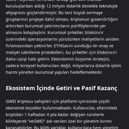
kuruluşlardan aldığı 12 milyon dolarlık destekle teknolojik
altyapısını güçlendirmiştir. Bu tarz büyük sermaye
gruplarının projeye dahil olması, kriptonun güvenilirliğini
artırırken kurumsal yatırımcıların portföylerinde yer
almasını kolaylaştırır. Kurumsal şirketler, blokzincir
üzerindeki operasyonlarını yürütürken maliyetlerin aniden
fırlamasından çekinirler. ETHGas’ın sunduğu ön onay ve
maliyet sabitleme protokolleri, bu şirketler için blokzinciri
daha cazip hale getirir. Ekosistemin büyüme stratejisi,
sadece bireysel kullanıcıları değil, milyarlarca dolarlık işlem
hacmi yöneten kurumsal yapıları hedeflemektedir.
Ekosistem İçinde Getiri ve Pasif Kazanç
GWEI kriptosu sahipleri için platform içerisinde çeşitli
ekonomik teşvikler bulunmaktadır. Kullanıcılar, ellerindeki
kriptoları 1 haftadan 4 yıla kadar değişen sürelerle
kilitleyerek “veGWEI” adı verilen özel bir yönetim birimi
kazanabilirler. Bu kilitli varlıklar, kullanıcılara hem yönetim