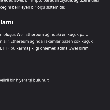
e eder. Gwei, bir kripto paradan ziyade, ağ üzerindeki
eğini belirleyen bir ölçü sistemidir.
nlamı
den oluşur. Wei, Ethereum ağındaki en küçük para
den alır. Ethereum ağında rakamlar bazen çok küçük
01 ETH), bu karmaşıklığı önlemek adına Gwei birimi
irli bir hiyerarşi bulunur: