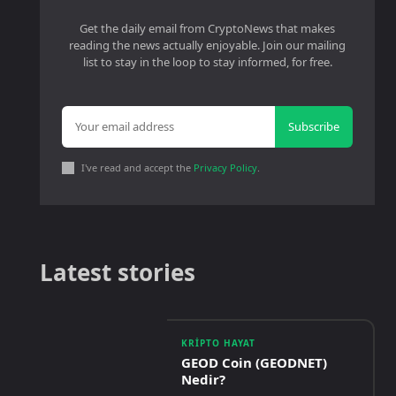
Get the daily email from CryptoNews that makes
reading the news actually enjoyable. Join our mailing
list to stay in the loop to stay informed, for free.
Subscribe
I've read and accept the
Privacy Policy
.
Latest stories
KRIPTO HAYAT
GEOD Coin (GEODNET)
Nedir?