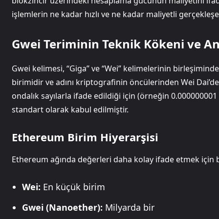
blokzincir üzerindeki hesaplama gücünün maliyetini ifad
işlemlerin ne kadar hızlı ve ne kadar maliyetli gerçekleşec
Gwei Teriminin Teknik Kökeni ve A
Gwei kelimesi, “Giga” ve “Wei” kelimelerinin birleşimin
birimidir ve adını kriptografinin öncülerinden Wei Dai’
ondalık sayılarla ifade edildiği için (örneğin 0.0000000
standart olarak kabul edilmiştir.
Ethereum Birim Hiyerarşisi
Ethereum ağında değerleri daha kolay ifade etmek için bel
Wei:
En küçük birim
Gwei (Nanoether):
Milyarda bir