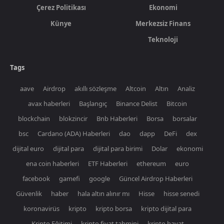
Çerez Politikası
Ekonomi
Künye
Merkezsiz Finans
Teknoloji
Tags
aave
Airdrop
akıllı sözleşme
Altcoin
Altın
Analiz
avax haberleri
Başlangıç
Binance Delist
Bitcoin
blockchain
blokzincir
Bnb Haberleri
Borsa
borsalar
bsc
Cardano (ADA) Haberleri
dao
dapp
DeFi
dex
dijital euro
dijital para
dijital para birimi
Dolar
ekonomi
ena coin haberleri
ETF Haberleri
ethereum
euro
facebook
gamefi
google
Güncel Airdrop Haberleri
Güvenlik
haber
hala altın alınır mı
Hisse
hisse senedi
koronavirüs
kripto
kripto borsa
kripto dijital para
Kripto Eğitimi
kripto fiyat tahmini
kripto hayat